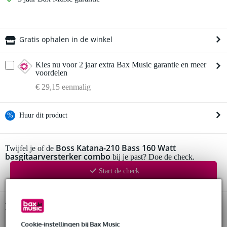
Gratis ophalen in de winkel
Kies nu voor 2 jaar extra Bax Music garantie en meer
voordelen
€ 29,15 eenmalig
%
Huur dit product
Huur dit product al vanaf 42 euro per maand
Boss Katana-210 Bass 160 Watt
Twijfel je of de
basgitaarversterker combo
Huur meerdere producten tegelijk: min. € 300,- en max.
bij je past? Doe de check.
€ 2.500,-
Start de check
Gratis
thuisbezorgd of op te halen in de winkel
Al na 4 maanden maandelijks opzegbaar
De mogelijkheid om je product(en) met korting te kopen
Snelle vervanging door Bax Music bij een defect
Productinformatie
Cookie-instellingen bij Bax Music
Boss AB klasse basgitaarversterker combo