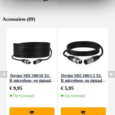
Accessoires (89)
Devine MIC100/10 XL
Devine MIC100/1.5 XL
D
R microfoon- en signaal
R microfoon- en signaal
m
kabel 10 meter
kabel 1.5 meter
€ 9,95
€ 5,95
€
Op voorraad
Op voorraad
+
+