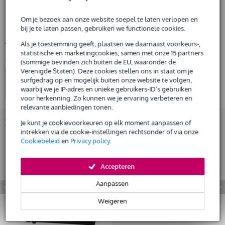
Huur dit product
serie: Katana
Om je bezoek aan onze website soepel te laten verlopen en
model: Katana-210 Bass
bij je te laten passen, gebruiken we functionele cookies.
Bekijk alle productspecificaties
Als je toestemming geeft, plaatsen we daarnaast voorkeurs-,
statistische en marketingcookies, samen met onze 15 partners
Bekijk ook eens (4)
(sommige bevinden zich buiten de EU, waaronder de
Verenigde Staten). Deze cookies stellen ons in staat om je
surfgedrag op en mogelijk buiten onze website te volgen,
waarbij we je IP-adres en unieke gebruikers-ID’s gebruiken
voor herkenning. Zo kunnen we je ervaring verbeteren en
relevante aanbiedingen tonen.
Bekijk ook eens (1)
Je kunt je cookievoorkeuren op elk moment aanpassen of
intrekken via de cookie-instellingen rechtsonder of via onze
Cookiebeleid
en
Privacy policy
.
Accepteren
Aanpassen
Weigeren