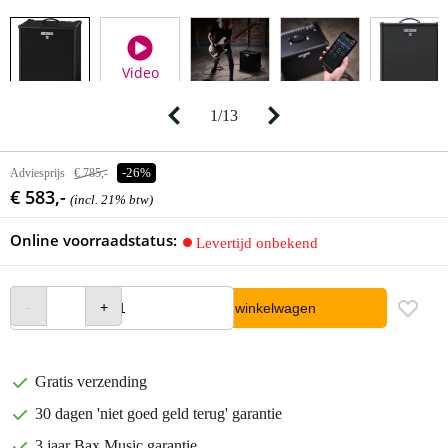
Video
1
/
13
Adviesprijs
€ 785,-
-26%
€ 583,-
(incl. 21% btw)
Online voorraadstatus:
Levertijd onbekend
In winkelwagen
Gratis verzending
30 dagen 'niet goed geld terug' garantie
3 jaar Bax Music garantie