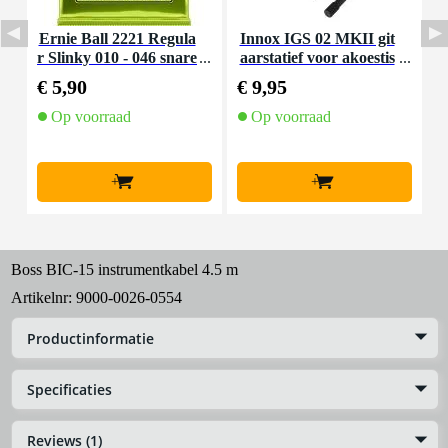
Ernie Ball 2221 Regula
Innox IGS 02 MKII git
I
r Slinky 010 - 046 snare
aarstatief voor akoestis
n
nset voor elektrische git
che gitaar
€ 5,90
€ 9,95
€
aar
Op voorraad
Op voorraad
+
+
Boss BIC-15 instrumentkabel 4.5 m
Artikelnr:
9000-0026-0554
Productinformatie
Specificaties
Reviews (1)