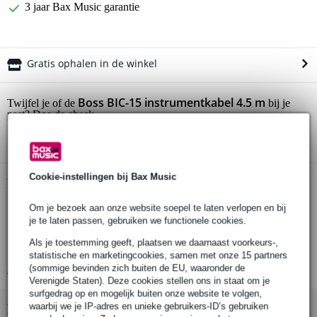
3 jaar Bax Music garantie
Gratis ophalen in de winkel
Boss BIC-15 instrumentkabel 4.5 m
Twijfel je of de
bij je
past? Doe de check.
Start de check
Cookie-instellingen bij Bax Music
Productinformatie
Om je bezoek aan onze website soepel te laten verlopen en bij
BOSS instrumentkabel
je te laten passen, gebruiken we functionele cookies.
serie: BIC
Als je toestemming geeft, plaatsen we daarnaast voorkeurs-,
kabellengte: 4.5 m (15 feet)
statistische en marketingcookies, samen met onze 15 partners
(sommige bevinden zich buiten de EU, waaronder de
Bekijk alle productspecificaties
Verenigde Staten). Deze cookies stellen ons in staat om je
surfgedrag op en mogelijk buiten onze website te volgen,
waarbij we je IP-adres en unieke gebruikers-ID’s gebruiken
Bekijk ook eens (7)