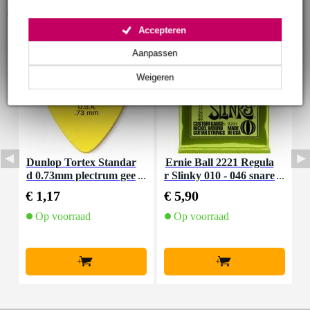
Accessoires (27)
Accepteren
Aanpassen
Weigeren
Dunlop Tortex Standar
Ernie Ball 2221 Regula
I
d 0.73mm plectrum gee
r Slinky 010 - 046 snare
a
l
nset voor elektrische git
€ 1,17
€ 5,90
€
aar
Op voorraad
Op voorraad
+
+