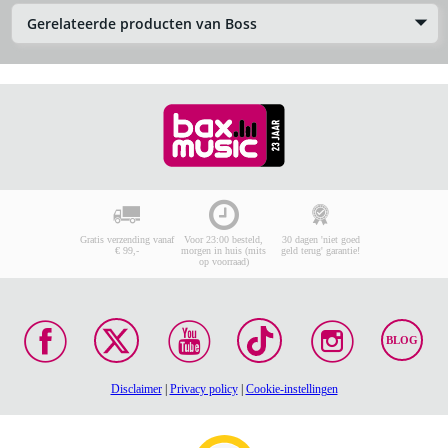
Gerelateerde producten van Boss
Gratis verzending vanaf
Voor 23:00 besteld,
30 dagen 'niet goed
€ 99,-
morgen in huis (mits
geld terug' garantie!
op voorraad)
BLOG
Disclaimer
|
Privacy policy
|
Cookie-instellingen