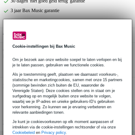
30 dagen 'niet goed geld terug' garantie
3 jaar Bax Music garantie
Gratis ophalen in de winkel
Cookie-instellingen bij Bax Music
Boss BIC-3AA gitaar patchkabel 100 cm
Twijfel je of de
haaks
bij je past? Doe de check.
Om je bezoek aan onze website soepel te laten verlopen en bij
je te laten passen, gebruiken we functionele cookies.
Start de check
Als je toestemming geeft, plaatsen we daarnaast voorkeurs-,
statistische en marketingcookies, samen met onze 15 partners
(sommige bevinden zich buiten de EU, waaronder de
Productinformatie
Verenigde Staten). Deze cookies stellen ons in staat om je
surfgedrag op en mogelijk buiten onze website te volgen,
BOSS patchkabel voor gitaar
waarbij we je IP-adres en unieke gebruikers-ID’s gebruiken
serie: BIC
voor herkenning. Zo kunnen we je ervaring verbeteren en
relevante aanbiedingen tonen.
kabellengte: 100 cm (3 foot)
Je kunt je cookievoorkeuren op elk moment aanpassen of
Bekijk alle productspecificaties
intrekken via de cookie-instellingen rechtsonder of via onze
Cookiebeleid
en
Privacy policy
.