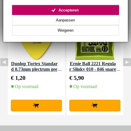
Accepteren
Aanpassen
Weigeren
Dunlop Tortex Standar
Ernie Ball 2221 Regula
I
d 0.73mm plectrum gee
r Slinky 010 - 046 snare
a
l
nset voor elektrische git
€ 1,20
€ 5,90
€
aar
Op voorraad
Op voorraad
+
+