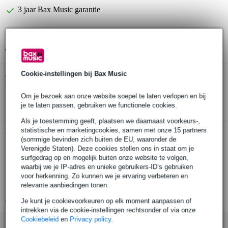
3 jaar Bax Music garantie
Gratis ophalen in de winkel
Cookie-instellingen bij Bax Music
Boss BIC-PC gitaar patchkabel 15 cm haaks
Twijfel je of de
bij je past? Doe de check.
Om je bezoek aan onze website soepel te laten verlopen en bij
Start de check
je te laten passen, gebruiken we functionele cookies.
Als je toestemming geeft, plaatsen we daarnaast voorkeurs-,
statistische en marketingcookies, samen met onze 15 partners
Productinformatie
(sommige bevinden zich buiten de EU, waaronder de
Verenigde Staten). Deze cookies stellen ons in staat om je
BOSS patch kabel voor gitaar
surfgedrag op en mogelijk buiten onze website te volgen,
waarbij we je IP-adres en unieke gebruikers-ID’s gebruiken
serie: BIC-PC
voor herkenning. Zo kunnen we je ervaring verbeteren en
kabellengte: 15 cm (6 inch)
relevante aanbiedingen tonen.
Bekijk alle productspecificaties
Je kunt je cookievoorkeuren op elk moment aanpassen of
intrekken via de cookie-instellingen rechtsonder of via onze
Cookiebeleid
en
Privacy policy
.
Accessoires (26)