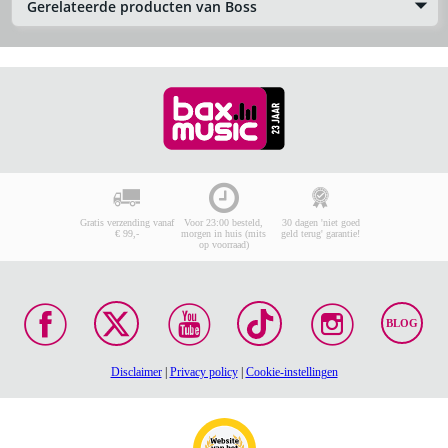
Gerelateerde producten van Boss
Gratis verzending vanaf
Voor 23:00 besteld,
30 dagen 'niet goed
€ 99,-
morgen in huis (mits
geld terug' garantie!
op voorraad)
BLOG
Disclaimer
|
Privacy policy
|
Cookie-instellingen