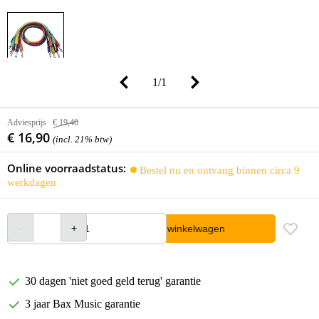
1
/
1
Adviesprijs
€ 19,40
€ 16,90
(incl. 21% btw)
Online voorraadstatus:
Bestel nu en ontvang binnen circa 9
werkdagen
In winkelwagen
30 dagen 'niet goed geld terug' garantie
3 jaar Bax Music garantie