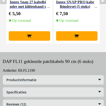
Innox Snap 27 kabelbi
Innox SNAP PRO kabe
N
nder met klittenband s
lbinderset (5 stuks)
2
mal zwart (10 stuks)
€ 5,50
€ 7,50
€
Op voorraad
Op voorraad
+
+
DAP FL11 gekleurde patchkabels 90 cm (6 stuks)
Artikelnr:
HI-FL1190
Productinformatie
Specificaties
Reviews (12)