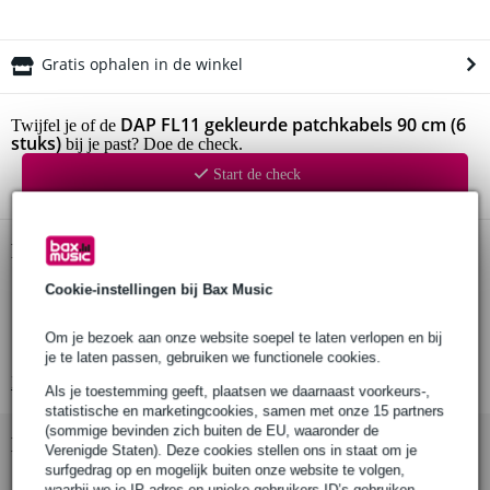
Gratis ophalen in de winkel
DAP FL11 gekleurde patchkabels 90 cm (6
Twijfel je of de
stuks)
bij je past? Doe de check.
Start de check
Productinformatie
Cookie-instellingen bij Bax Music
set patchkabels (6 stuks)
lengte: 90 cm (48")
Om je bezoek aan onze website soepel te laten verlopen en bij
kleur: blauw, rood, groen, geel, oranje en zwart
je te laten passen, gebruiken we functionele cookies.
Bekijk alle productspecificaties
Als je toestemming geeft, plaatsen we daarnaast voorkeurs-,
statistische en marketingcookies, samen met onze 15 partners
(sommige bevinden zich buiten de EU, waaronder de
Bekijk ook eens (2)
Verenigde Staten). Deze cookies stellen ons in staat om je
surfgedrag op en mogelijk buiten onze website te volgen,
waarbij we je IP-adres en unieke gebruikers-ID’s gebruiken