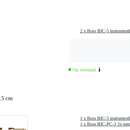
0 gr
0 x 14,0 x 5,0 cm
2 x Boss BIC-5 instrument
stofvrij koper (OHFC)
(braided copper shield) voor optimale bescherming tegen ruis
of voor optimale flexibiliteit en duurzaamheid
Op voorraad
 mm (1/4 inch), gold plated
15 cm
1 x Boss BIC-5 instrument
1 x Boss BIC-PC-3 3x pat