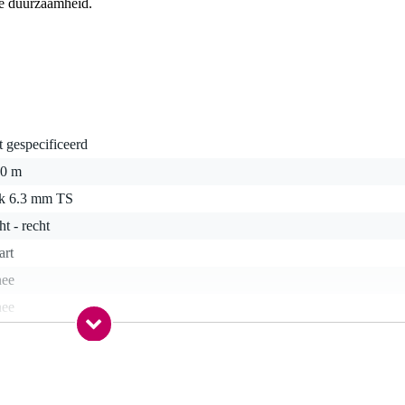
gde duurzaamheid.
t gespecificeerd
50 m
ck 6.3 mm TS
ht - recht
art
nee
nee
a
a