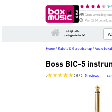
op b
Gratis verzending vana
Voor 23:00 besteld, mo
Bekijk alle
categorieën
Home
Kabels & Gereedschap
Audio bekab
/
/
Boss BIC-5 instru
5
5,0 / 5
5
reviews
sch