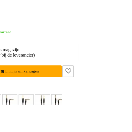
oorraad
s magazijn
bij de leverancier)
In mijn winkelwagen