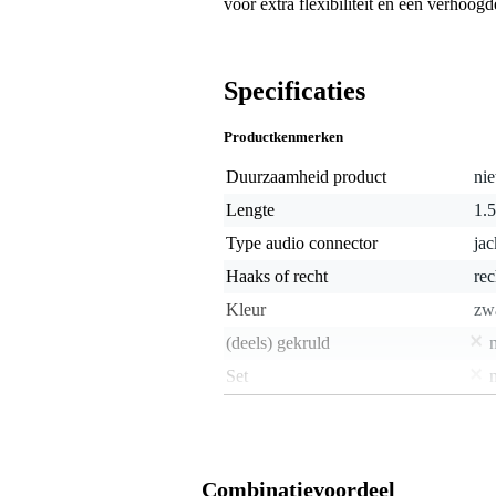
voor extra flexibiliteit en een verhoo
Specificaties
Productkenmerken
Duurzaamheid product
nie
Lengte
1.
Type audio connector
ja
Haaks of recht
rec
Kleur
zw
(deels) gekruld
Set
Vergulde connector
j
Geweven mantel
j
Combinatievoordeel
Gewicht en afmetingen inclusief verpakking