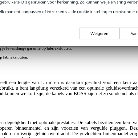
e gebruikers-ID’s gebruiken voor herkenning. Zo kunnen we je ervaring verb
s en items (1)
elk moment aanpassen of intrekken via de cookie-instellingen rechtsonder 
Weigeren
Aan
jg je levenslange garantie op fabrieksfouten.
op fabrieksfouten.
ft een lengte van 1.5 m en is daardoor geschikt voor een keur aa
bruikt, u bent langdurig verzekerd van een optimale geluidsoverdrach
d kunnen we kort zijn, de kabels van BOSS zijn net zo solide net als d
degelijkheid met optimale prestaties. De kabels bezitten een kern va
 koperen binnenmantel en zijn voorzien van vergulde pluggen. Dez
male en ruisvrije geluidsoverdracht. De gevlochten buitenmantel zorg