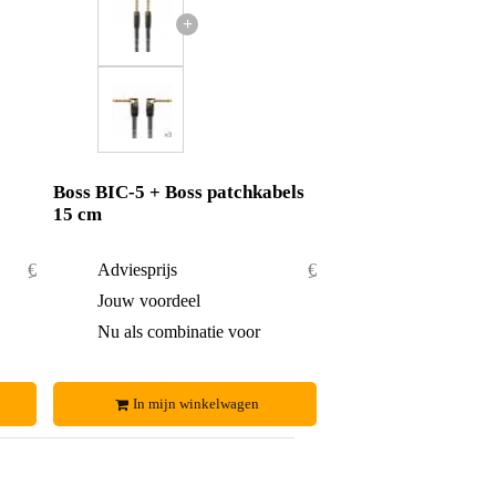
+
Boss BIC-5 + Boss patchkabels
15 cm
€ 37,80
Adviesprijs
€ 47,90
€ 1,80
Jouw voordeel
€ 1,90
€ 36,-
Nu als combinatie voor
€ 46,-
In mijn winkelwagen