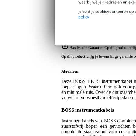
waarbij we je IP-adres en uniek
Productinformatie
Reviews
(5)
Nieuw
Je kunt je cookievoorkeuren op 
policy
.
Boss BIC-5 instrumentkabel 1.5 m
Artikelnr:
9000-0026-0484
Servicebelofte
Bax Music Garantie
: Op dit product kri
Op dit product krijg je levenslange garantie 
Algemeen
Deze BOSS BIC-5 instrumentkabel hee
toepassingen. Waar u hem ook voor ge
en minimale ruis. Over de duurzaamhei
vrijwel onverwoestbare effectpedalen.
BOSS instrumentkabels
Instrumentkabels van BOSS combineren 
zuurstofvrij koper, een gevlochten
combinatie staat garant voor een opti