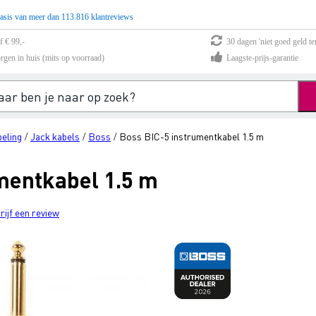
asis van meer dan 113.816 klantreviews
f € 99,-
30 dagen 'niet goed geld te
rgen in huis (mits op voorraad)
Laagste-prijs-garantie
eling
Jack kabels
Boss
Boss BIC-5 instrumentkabel 1.5 m
/
/
/
mentkabel 1.5 m
rijf een review