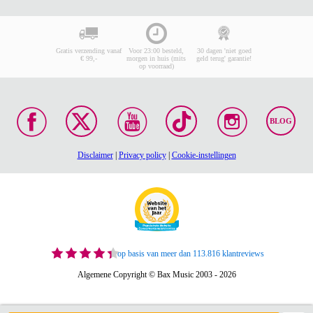
Gratis verzending vanaf
Voor 23:00 besteld,
30 dagen 'niet goed
€ 99,-
morgen in huis (mits
geld terug' garantie!
op voorraad)
BLOG
Disclaimer
|
Privacy policy
|
Cookie-instellingen
op basis van meer dan 113.816 klantreviews
Algemene Copyright © Bax Music 2003 - 2026