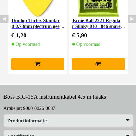
Dunlop Tortex Standar
Ernie Ball 2221 Regula
I
d 0.73mm plectrum gee
r Slinky 010 - 046 snare
a
l
nset voor elektrische git
€ 1,20
€ 5,90
€
aar
Op voorraad
Op voorraad
+
+
Boss BIC-15A instrumentkabel 4.5 m haaks
Artikelnr:
9000-0026-0687
Productinformatie