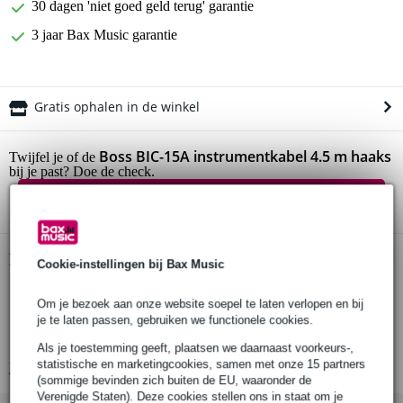
30 dagen 'niet goed geld terug' garantie
3 jaar Bax Music garantie
Gratis ophalen in de winkel
Boss BIC-15A instrumentkabel 4.5 m haaks
Twijfel je of de
bij je past? Doe de check.
Start de check
Productinformatie
Cookie-instellingen bij Bax Music
BOSS instrumentkabel
Om je bezoek aan onze website soepel te laten verlopen en bij
serie: BIC
je te laten passen, gebruiken we functionele cookies.
kabellengte: 4.5 m (15 feet)
Als je toestemming geeft, plaatsen we daarnaast voorkeurs-,
statistische en marketingcookies, samen met onze 15 partners
Bekijk alle productspecificaties
(sommige bevinden zich buiten de EU, waaronder de
Verenigde Staten). Deze cookies stellen ons in staat om je