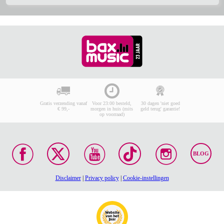
Gratis verzending vanaf
Voor 23:00 besteld,
30 dagen 'niet goed
€ 99,-
morgen in huis (mits
geld terug' garantie!
op voorraad)
BLOG
Disclaimer
|
Privacy policy
|
Cookie-instellingen