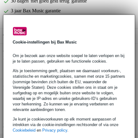
30 dagen 'niet goed geld terug' garantie
3 jaar Bax Music garantie
Gratis ophalen in de winkel
Cookie-instellingen bij Bax Music
Klotz B4PP1-0200 Neutrik jack 3p - jack 3p
Twijfel je of de
Om je bezoek aan onze website soepel te laten verlopen en bij
2 meter kabel
bij je past? Doe de check.
je te laten passen, gebruiken we functionele cookies.
Start de check
Als je toestemming geeft, plaatsen we daarnaast voorkeurs-,
statistische en marketingcookies, samen met onze 15 partners
(sommige bevinden zich buiten de EU, waaronder de
Productinformatie
Verenigde Staten). Deze cookies stellen ons in staat om je
surfgedrag op en mogelijk buiten onze website te volgen,
waarbij we je IP-adres en unieke gebruikers-ID’s gebruiken
duurzame en nauwkeurige gebalanceerde kabel
voor herkenning. Zo kunnen we je ervaring verbeteren en
zeer flexibele mantel
relevante aanbiedingen tonen.
hoogwaardige Neutrik-aansluitingen
Je kunt je cookievoorkeuren op elk moment aanpassen of
Bekijk alle productspecificaties
intrekken via de cookie-instellingen rechtsonder of via onze
Cookiebeleid
en
Privacy policy
.