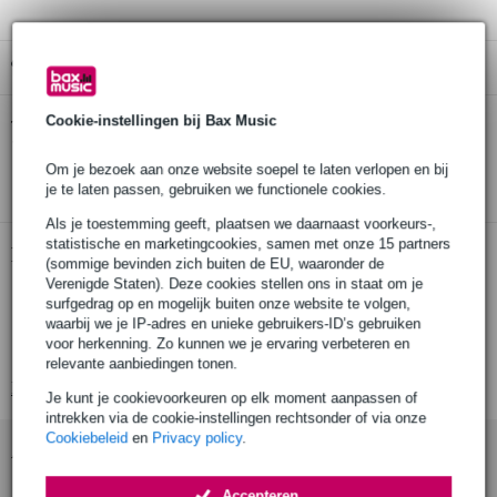
Gratis ophalen in de winkel
Cookie-instellingen bij Bax Music
Klotz B4PP1-0100 Neutrik jack 3p - jack 3p
Twijfel je of de
1 meter kabel
bij je past? Doe de check.
Om je bezoek aan onze website soepel te laten verlopen en bij
Start de check
je te laten passen, gebruiken we functionele cookies.
Als je toestemming geeft, plaatsen we daarnaast voorkeurs-,
statistische en marketingcookies, samen met onze 15 partners
Productinformatie
(sommige bevinden zich buiten de EU, waaronder de
Verenigde Staten). Deze cookies stellen ons in staat om je
duurzame en nauwkeurige gebalanceerde kabel
surfgedrag op en mogelijk buiten onze website te volgen,
zeer flexibele mantel
waarbij we je IP-adres en unieke gebruikers-ID’s gebruiken
voor herkenning. Zo kunnen we je ervaring verbeteren en
hoogwaardige Neutrik-aansluitingen
relevante aanbiedingen tonen.
Bekijk alle productspecificaties
Je kunt je cookievoorkeuren op elk moment aanpassen of
intrekken via de cookie-instellingen rechtsonder of via onze
Cookiebeleid
en
Privacy policy
.
Accessoires (1)
Accepteren