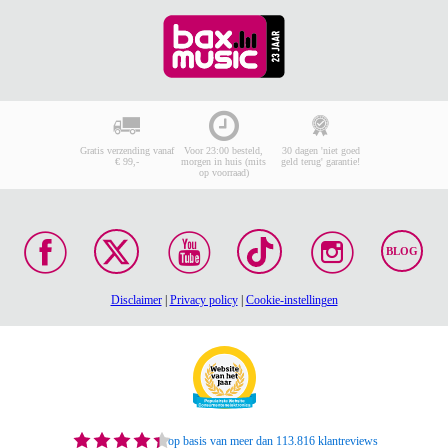
Gratis verzending vanaf
Voor 23:00 besteld,
30 dagen 'niet goed
€ 99,-
morgen in huis (mits
geld terug' garantie!
op voorraad)
BLOG
Disclaimer
|
Privacy policy
|
Cookie-instellingen
op basis van meer dan 113.816 klantreviews