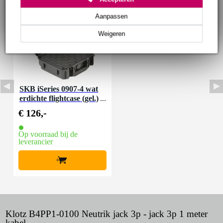
Aanpassen
Weigeren
SKB iSeries 0907-4 wat
erdichte flightcase (gel.)
241x188x105mm
€ 126,-
Op voorraad bij de
leverancier
+
Klotz B4PP1-0100 Neutrik jack 3p - jack 3p 1 meter
kabel