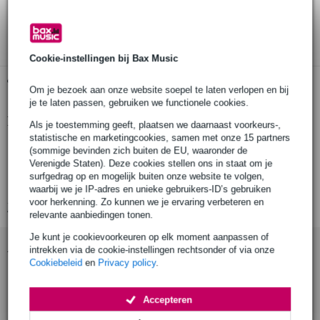
30 dagen 'niet goed geld terug' garantie
3 jaar Bax Music garantie
Cookie-instellingen bij Bax Music
Gratis ophalen in de winkel
Om je bezoek aan onze website soepel te laten verlopen en bij
je te laten passen, gebruiken we functionele cookies.
Productinformatie
Als je toestemming geeft, plaatsen we daarnaast voorkeurs-,
statistische en marketingcookies, samen met onze 15 partners
hoes voor gitaarversterker
(sommige bevinden zich buiten de EU, waaronder de
Verenigde Staten). Deze cookies stellen ons in staat om je
geschikt voor Boss BCS-PRO 120W (Acoustic Singer Pro)
surfgedrag op en mogelijk buiten onze website te volgen,
opening voor handvat aan de bovenkant
waarbij we je IP-adres en unieke gebruikers-ID’s gebruiken
voor herkenning. Zo kunnen we je ervaring verbeteren en
Bekijk alle productspecificaties
relevante aanbiedingen tonen.
Je kunt je cookievoorkeuren op elk moment aanpassen of
Accessoires (13)
intrekken via de cookie-instellingen rechtsonder of via onze
Cookiebeleid
en
Privacy policy
.
Accepteren