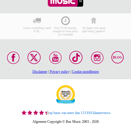
Gratis verzending vanaf
Voor 23:00 besteld,
30 dagen 'niet goed
€ 99,-
morgen in huis (mits
geld terug' garantie!
op voorraad)
BLOG
Disclaimer
|
Privacy policy
|
Cookie-instellingen
op basis van meer dan 113.816 klantreviews
Algemene Copyright © Bax Music 2003 - 2026