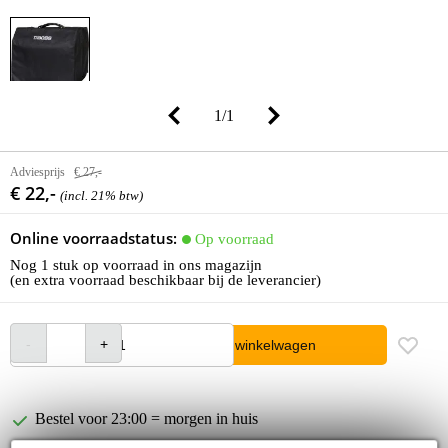
1
/
1
Adviesprijs
€ 27,-
€ 22,-
(incl. 21% btw)
Online voorraadstatus:
Op voorraad
Nog 1 stuk op voorraad in ons magazijn
(en extra voorraad beschikbaar bij de leverancier)
In winkelwagen
Bestel voor 23:00 = morgen in huis