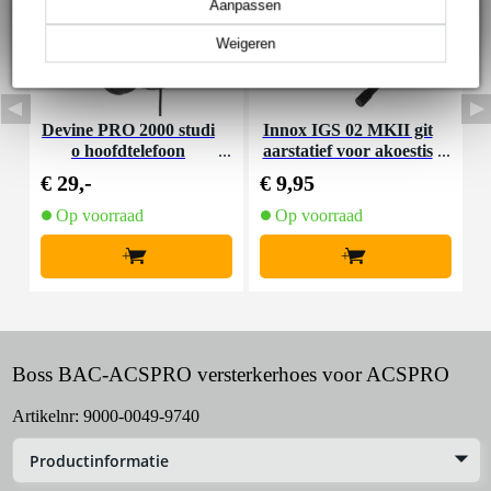
Aanpassen
Weigeren
Devine PRO 2000 studi
Innox IGS 02 MKII git
I
o hoofdtelefoon
aarstatief voor akoestis
che gitaar
€ 29,-
€ 9,95
€
Op voorraad
Op voorraad
+
+
Boss BAC-ACSPRO versterkerhoes voor ACSPRO
Artikelnr:
9000-0049-9740
Productinformatie