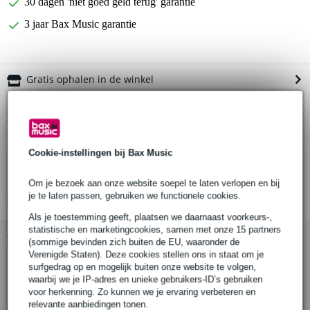
30 dagen 'niet goed geld terug' garantie
3 jaar Bax Music garantie
Gratis ophalen in de winkel
Productinformatie
hoes voor gitaarversterker
Cookie-instellingen bij Bax Music
geschikt voor Katana Head versterker top
kleur: zwart
Om je bezoek aan onze website soepel te laten verlopen en bij
je te laten passen, gebruiken we functionele cookies.
Bekijk alle productspecificaties
Als je toestemming geeft, plaatsen we daarnaast voorkeurs-,
statistische en marketingcookies, samen met onze 15 partners
Bekijk ook eens (3)
(sommige bevinden zich buiten de EU, waaronder de
Verenigde Staten). Deze cookies stellen ons in staat om je
surfgedrag op en mogelijk buiten onze website te volgen,
waarbij we je IP-adres en unieke gebruikers-ID’s gebruiken
voor herkenning. Zo kunnen we je ervaring verbeteren en
relevante aanbiedingen tonen.