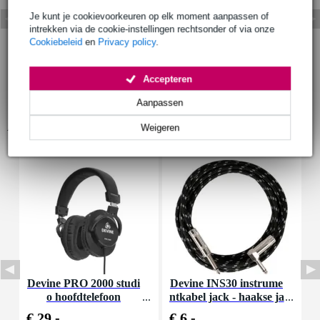
Je kunt je cookievoorkeuren op elk moment aanpassen of
intrekken via de cookie-instellingen rechtsonder of via onze
Cookiebeleid
en
Privacy policy
.
Accepteren
Aanpassen
Accessoires (9)
Weigeren
Devine PRO 2000 studi
Devine INS30 instrume
D
o hoofdtelefoon
ntkabel jack - haakse ja
-
ck 3 meter
€ 29,-
€ 6,-
€