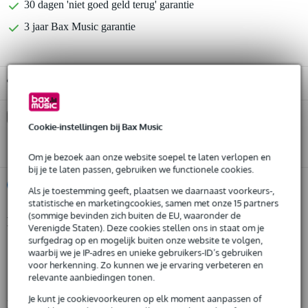
30 dagen 'niet goed geld terug' garantie
3 jaar Bax Music garantie
Gratis ophalen in de winkel
Kies nu voor 2 jaar extra Bax Music garantie en meer
Cookie-instellingen bij Bax Music
voordelen
€ 20,10 eenmalig
Om je bezoek aan onze website soepel te laten verlopen en
bij je te laten passen, gebruiken we functionele cookies.
%
Huur dit product
Als je toestemming geeft, plaatsen we daarnaast voorkeurs-,
statistische en marketingcookies, samen met onze 15 partners
(sommige bevinden zich buiten de EU, waaronder de
Productinformatie
Huur dit product al vanaf 29 euro per maand
Verenigde Staten). Deze cookies stellen ons in staat om je
Huur meerdere producten tegelijk: min. € 300,- en max.
surfgedrag op en mogelijk buiten onze website te volgen,
Boss gitaarversterker top
waarbij we je IP-adres en unieke gebruikers-ID’s gebruiken
€ 2.500,-
Gratis
serie: Katana Gen 3
thuisbezorgd of op te halen in de winkel
voor herkenning. Zo kunnen we je ervaring verbeteren en
relevante aanbiedingen tonen.
Al na 4 maanden maandelijks opzegbaar
model: Katana Head Gen 3
De mogelijkheid om je product(en) met korting te kopen
Je kunt je cookievoorkeuren op elk moment aanpassen of
Bekijk alle productspecificaties
Snelle vervanging door Bax Music bij een defect