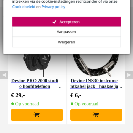
intrekken via de cookie-instellingen rechtsonder of via onze
Cookiebeleid
en
Privacy policy
.
Accessoires (14)
Huur dit product
Accepteren
Aanpassen
Weigeren
Devine PRO 2000 studi
Devine INS30 instrume
D
o hoofdtelefoon
ntkabel jack - haakse ja
-
ck 3 meter
€ 29,-
€ 6,-
€
Op voorraad
Op voorraad
+
+