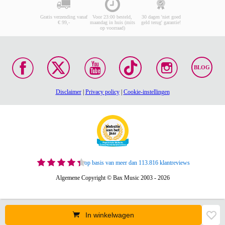
Gratis verzending vanaf
Voor 23:00 besteld,
30 dagen 'niet goed
€ 99,-
maandag in huis (mits
geld terug' garantie!
op voorraad)
BLOG
Disclaimer
|
Privacy policy
|
Cookie-instellingen
op basis van meer dan 113.816 klantreviews
Algemene Copyright © Bax Music 2003 - 2026
In winkelwagen