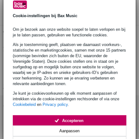
3 jaar Bax Music garantie
Cookie-instellingen bij Bax Music
Om je bezoek aan onze website soepel te laten verlopen en bij
Gratis ophalen in de winkel
je te laten passen, gebruiken we functionele cookies.
Als je toestemming geeft, plaatsen we daarnaast voorkeurs-,
Productinformatie
statistische en marketingcookies, samen met onze 15 partners
(sommige bevinden zich buiten de EU, waaronder de
Boss BT-DUAL
Verenigde Staten). Deze cookies stellen ons in staat om je
surfgedrag op en mogelijk buiten onze website te volgen,
regeling: pairing
waarbij we je IP-adres en unieke gebruikers-ID’s gebruiken
indicatie: pairing
voor herkenning. Zo kunnen we je ervaring verbeteren en
relevante aanbiedingen tonen.
Bekijk alle productspecificaties
Je kunt je cookievoorkeuren op elk moment aanpassen of
intrekken via de cookie-instellingen rechtsonder of via onze
Accessoires (17)
Cookiebeleid
en
Privacy policy
.
Accepteren
Aanpassen