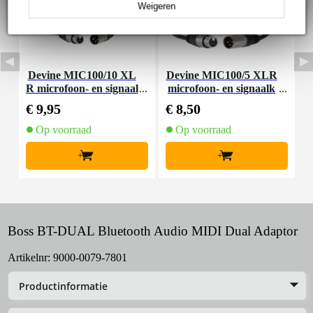
Weigeren
Devine MIC100/10 XL
Devine MIC100/5 XLR
S
R microfoon- en signaal
microfoon- en signaalk
kabel 10 meter
abel 5 meter
€ 9,95
€ 8,50
€
Op voorraad
Op voorraad
+
+
Boss BT-DUAL Bluetooth Audio MIDI Dual Adaptor
Artikelnr:
9000-0079-7801
Productinformatie