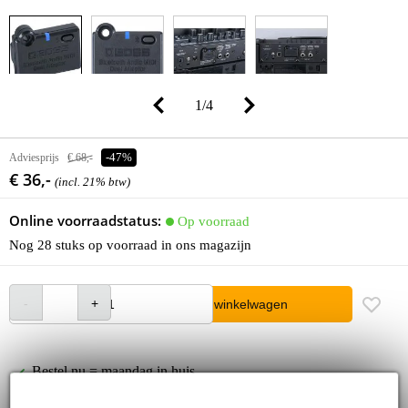
1
/
4
Adviesprijs
€ 68,-
-47%
€ 36,-
(incl. 21% btw)
Online voorraadstatus:
Op voorraad
Nog 28 stuks op voorraad in ons magazijn
In winkelwagen
Bestel nu = maandag in huis
30 dagen 'niet goed geld terug' garantie