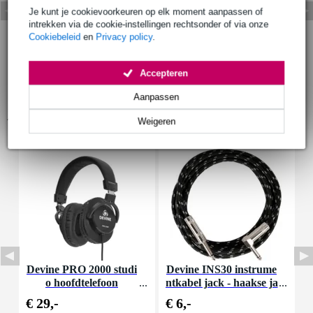
Je kunt je cookievoorkeuren op elk moment aanpassen of
intrekken via de cookie-instellingen rechtsonder of via onze
Cookiebeleid
en
Privacy policy
.
Accepteren
Aanpassen
Accessoires (17)
Weigeren
Devine PRO 2000 studi
Devine INS30 instrume
D
o hoofdtelefoon
ntkabel jack - haakse ja
-
ck 3 meter
€ 29,-
€ 6,-
€