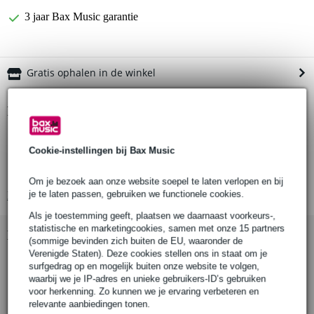
3 jaar Bax Music garantie
Gratis ophalen in de winkel
Productinformatie
hoes voor gitaarversterker
Cookie-instellingen bij Bax Music
geschikt voor Katana 100
kleur: zwart
Om je bezoek aan onze website soepel te laten verlopen en bij
je te laten passen, gebruiken we functionele cookies.
Bekijk alle productspecificaties
Als je toestemming geeft, plaatsen we daarnaast voorkeurs-,
statistische en marketingcookies, samen met onze 15 partners
Bekijk ook eens (3)
(sommige bevinden zich buiten de EU, waaronder de
Verenigde Staten). Deze cookies stellen ons in staat om je
surfgedrag op en mogelijk buiten onze website te volgen,
waarbij we je IP-adres en unieke gebruikers-ID’s gebruiken
voor herkenning. Zo kunnen we je ervaring verbeteren en
relevante aanbiedingen tonen.