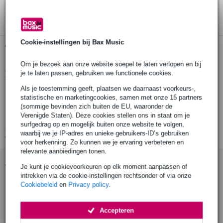
3 jaar Bax Music garantie
Cookie-instellingen bij Bax Music
Gratis ophalen in de winkel
Om je bezoek aan onze website soepel te laten verlopen en bij
Productinformatie
je te laten passen, gebruiken we functionele cookies.
Als je toestemming geeft, plaatsen we daarnaast voorkeurs-,
Seiko SQ50V
statistische en marketingcookies, samen met onze 15 partners
kwartsmetronoom
(sommige bevinden zich buiten de EU, waaronder de
Verenigde Staten). Deze cookies stellen ons in staat om je
eenvoudig en stijlvol ontwerp
surfgedrag op en mogelijk buiten onze website te volgen,
Bekijk alle productspecificaties
waarbij we je IP-adres en unieke gebruikers-ID’s gebruiken
voor herkenning. Zo kunnen we je ervaring verbeteren en
relevante aanbiedingen tonen.
Accessoires (60)
Je kunt je cookievoorkeuren op elk moment aanpassen of
intrekken via de cookie-instellingen rechtsonder of via onze
Cookiebeleid
en
Privacy policy
.
Accepteren