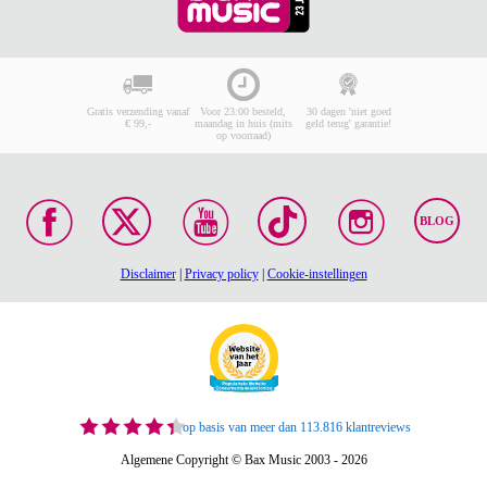
Gratis verzending vanaf
Voor 23:00 besteld,
30 dagen 'niet goed
€ 99,-
maandag in huis (mits
geld terug' garantie!
op voorraad)
BLOG
Disclaimer
|
Privacy policy
|
Cookie-instellingen
op basis van meer dan 113.816 klantreviews
Algemene Copyright © Bax Music 2003 - 2026