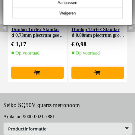
Aanpassen
Weigeren
Dunlop Tortex Standar
Dunlop Tortex Standar
E
d 0.73mm plectrum gee
d 0.88mm plectrum gro
r
l
en
n
€ 1,17
€ 0,98
€
Op voorraad
Op voorraad
+
+
Seiko SQ50V quartz metronoom
Artikelnr:
9000-0021-7881
Productinformatie