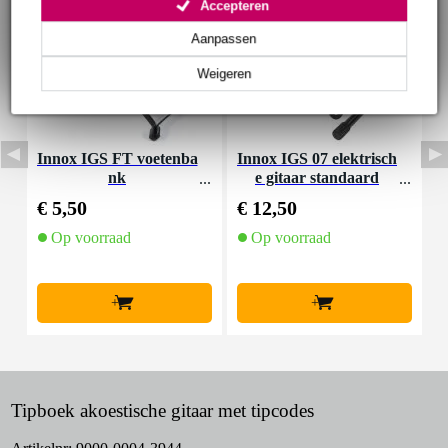
Accepteren
Aanpassen
Weigeren
Innox IGS FT voetenba
Innox IGS 07 elektrisch
D
nk
e gitaar standaard
k
j
€ 5,50
€ 12,50
€
Op voorraad
Op voorraad
+
+
Tipboek akoestische gitaar met tipcodes