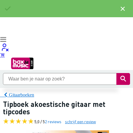
×
Gitaarboeken
Tipboek akoestische gitaar met
tipcodes
5,0 / 5
2 reviews
schrijf een review