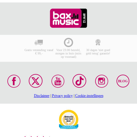
Gratis verzending vanaf
Voor 23:00 besteld,
30 dagen 'niet goed
€ 99,-
morgen in huis (mits
geld terug' garantie!
op voorraad)
BLOG
Disclaimer
|
Privacy policy
|
Cookie-instellingen