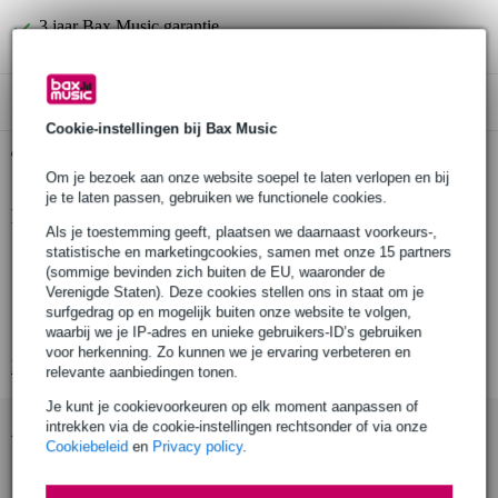
3 jaar Bax Music garantie
Alleen geschikt voor:
Cookie-instellingen bij Bax Music
Gratis ophalen in de winkel
Om je bezoek aan onze website soepel te laten verlopen en bij
je te laten passen, gebruiken we functionele cookies.
Productinformatie
Als je toestemming geeft, plaatsen we daarnaast voorkeurs-,
statistische en marketingcookies, samen met onze 15 partners
Nederlandstalig boek over akoestische gitaren en accessoires
(sommige bevinden zich buiten de EU, waaronder de
beschrijft klankeigenschappen, geeft onderhoudstips en
Verenigde Staten). Deze cookies stellen ons in staat om je
achtergrondinformatie
surfgedrag op en mogelijk buiten onze website te volgen,
honderden akkoorddiagrammen
waarbij we je IP-adres en unieke gebruikers-ID’s gebruiken
voor herkenning. Zo kunnen we je ervaring verbeteren en
Bekijk alle productspecificaties
relevante aanbiedingen tonen.
Je kunt je cookievoorkeuren op elk moment aanpassen of
intrekken via de cookie-instellingen rechtsonder of via onze
Accessoires (16)
Cookiebeleid
en
Privacy policy
.