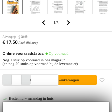
1
/
5
Adviesprijs
€ 20,95
€ 17,50
(incl. 9% btw)
Online voorraadstatus:
Op voorraad
Nog 1 stuk op voorraad in ons magazijn
(en nog 20 stuks op voorraad bij de leverancier)
In winkelwagen
Bestel nu = maandag in huis
30 dagen 'niet goed geld terug' garantie