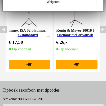
Weigeren
Innox ISA 02 bladmuzi
Konig & Meyer 10010 l
K
ekstandaard
essenaar met opvouwb
t
aar blad zwart
€ 17,50
€ 26,-
€
Op voorraad
Op voorraad
+
+
Tipboek saxofoon met tipcodes
Artikelnr:
9000-0006-0296