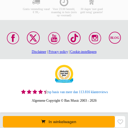
Gratis verzending vanaf
Voor 23:00 besteld,
30 dagen 'niet goed
€ 99,-
maandag in huis (mits
geld terug' garantie!
op voorraad)
BLOG
Disclaimer
|
Privacy policy
|
Cookie-instellingen
op basis van meer dan 113.816 klantreviews
Algemene Copyright © Bax Music 2003 - 2026
In winkelwagen