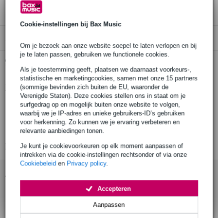
3 jaar Bax Music garantie
Cookie-instellingen bij Bax Music
Alleen geschikt voor:
Om je bezoek aan onze website soepel te laten verlopen en bij
je te laten passen, gebruiken we functionele cookies.
Gratis ophalen in de winkel
Als je toestemming geeft, plaatsen we daarnaast voorkeurs-,
statistische en marketingcookies, samen met onze 15 partners
Productinformatie
(sommige bevinden zich buiten de EU, waaronder de
Verenigde Staten). Deze cookies stellen ons in staat om je
surfgedrag op en mogelijk buiten onze website te volgen,
Enige Nederlandstalige boek over het instrument
waarbij we je IP-adres en unieke gebruikers-ID’s gebruiken
234 pagina’s
voor herkenning. Zo kunnen we je ervaring verbeteren en
auteur: Hugo Pinksterboer
relevante aanbiedingen tonen.
Bekijk alle productspecificaties
Je kunt je cookievoorkeuren op elk moment aanpassen of
intrekken via de cookie-instellingen rechtsonder of via onze
Cookiebeleid
en
Privacy policy
.
Accessoires (20)
Accepteren
Aanpassen