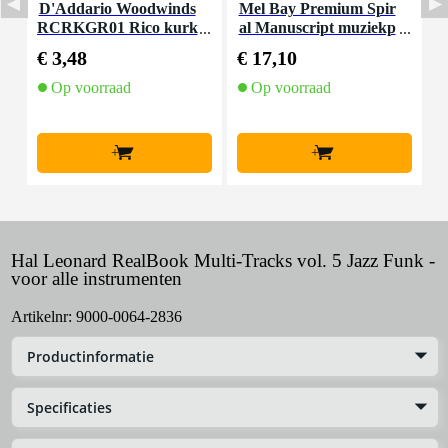
D'Addario Woodwinds
Mel Bay Premium Spir
D
RCRKGR01 Rico kurk
al Manuscript muziekp
vet
apier 12 balks
a
€ 3,48
€ 17,10
€
Op voorraad
Op voorraad
+
+
Hal Leonard RealBook Multi-Tracks vol. 5 Jazz Funk -
voor alle instrumenten
Artikelnr:
9000-0064-2836
Productinformatie
Specificaties