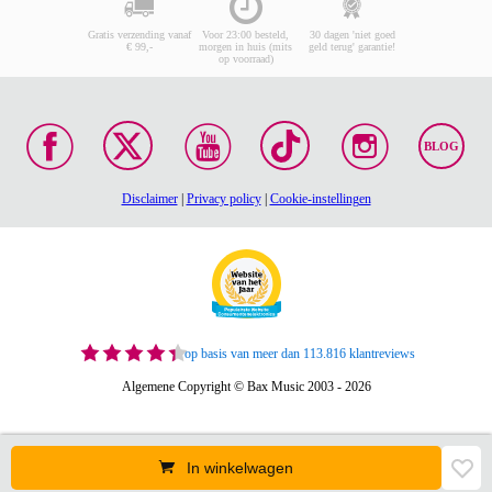
Gratis verzending vanaf
Voor 23:00 besteld,
30 dagen 'niet goed
€ 99,-
morgen in huis (mits
geld terug' garantie!
op voorraad)
BLOG
Disclaimer
|
Privacy policy
|
Cookie-instellingen
op basis van meer dan 113.816 klantreviews
Algemene Copyright © Bax Music 2003 - 2026
In winkelwagen