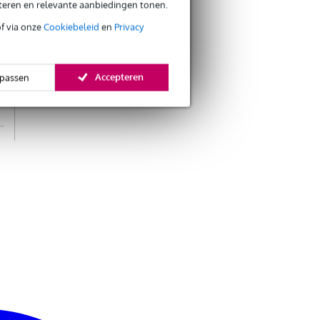
eteren en relevante aanbiedingen tonen.
MMCRODSL
€ 14,90
schoonmaakstok
of via onze
Cookiebeleid
en
Privacy
voor trombone
Bestel mee
Accepteren
passen