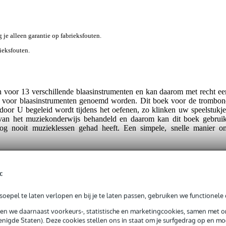
g je alleen garantie op fabrieksfouten.
rieksfouten.
n voor 13 verschillende blaasinstrumenten en kan daarom met recht ee
en voor blaasinstrumenten genoemd worden. Dit boek voor de trombon
door U begeleid wordt tijdens het oefenen, zo klinken uw speelstukje
 van het muziekonderwijs behandeld en daarom kan dit boek gebruik
nog nooit muzieklessen gehad heeft. Een simpele, snelle manier o
c
oepel te laten verlopen en bij je te laten passen, gebruiken we functionele 
sen we daarnaast voorkeurs-, statistische en marketingcookies, samen met 
t gespecificeerd
nigde Staten). Deze cookies stellen ons in staat om je surfgedrag op en mog