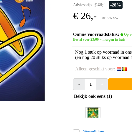
-28%
Adviesprijs
€ 36,-
€ 26,-
incl. 9% btw
Online voorraadstatus:
Op v
Bestel voor 23:00 = morgen in huis
Nog 1 stuk op voorraad in ons
(en nog 20 stuks op voorraad b
Alleen geschikt voor:
-
+
Bekijk ook eens (1)
Vergelijken