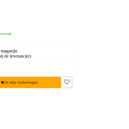
oorraad
 magazijn
ij de leverancier)
In mijn winkelwagen