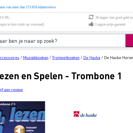
asis van meer dan 113.816 klantreviews
f € 99,-
30 dagen 'niet goed geld te
rgen in huis (mits op voorraad)
Laagste-prijs-garantie
ccessoires
Muziekboeken
Trompetboeken
De Haske
De Haske Horen,
/
/
/
/
ezen en Spelen - Trombone 1
ijf een review