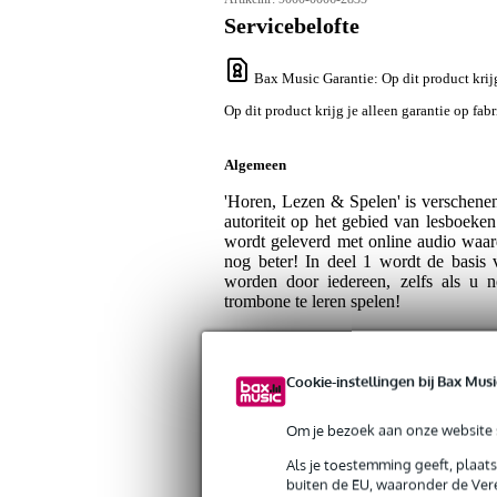
Servicebelofte
Bax Music Garantie
: Op dit product krij
Op dit product krijg je alleen garantie op fab
Algemeen
'Horen, Lezen & Spelen' is verschene
autoriteit op het gebied van lesboek
wordt geleverd met online audio waar
nog beter! In deel 1 wordt de basis
worden door iedereen, zelfs als u 
trombone te leren spelen!
Cookie-instellingen bij Bax Musi
Specificaties
Om je bezoek aan onze website s
Productkenmerken
Als je toestemming geeft, plaat
Duurzaamheid product
nie
buiten de EU, waaronder de Vere