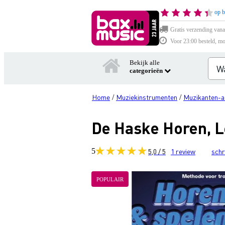
op b
Gratis verzending vana
Voor 23:00 besteld, mo
Bekijk alle
categorieën
Home
Muziekinstrumenten
Muzikanten-a
/
/
De Haske Horen, L
5
5,0 / 5
1
review
schr
POPULAIR