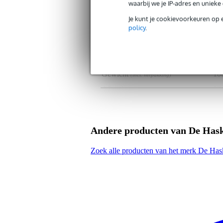
waarbij we je IP-adres en uniek
Taal
Ne
Je kunt je cookievoorkeuren op 
Genre
all
policy
.
Type boek
les
Gewicht en afmetingen inclusief verpakking
Gewicht
10
(incl. verpakking)
Afmeting
12,
(incl. verpakking)
Productspecificaties
Nederlandstalig trombonelesboe
Andere producten van De Has
gericht op beginners
met grappige spelletjes en puzze
Zoek alle producten van het merk De Has
moderne lesmethode
samengesteld volgens hedendaa
voor zelfstudie of groepslessen
auteur: Jaap Kastelein
paperback