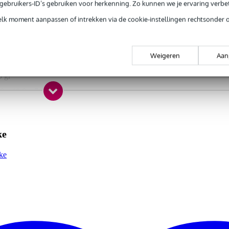
e gebruikers-ID’s gebruiken voor herkenning. Zo kunnen we je ervaring verb
derlands
elk moment aanpassen of intrekken via de cookie-instellingen rechtsonder 
round
boek + etudes
Weigeren
Aan
0 gr
0 x 11,0 x 7,0 cm
k
ke
ls
ke
gse normen van het muziekonderwijs