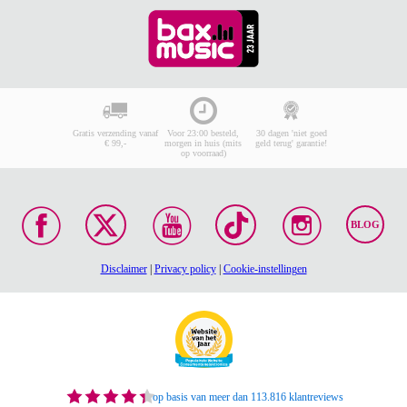
Gratis verzending vanaf
Voor 23:00 besteld,
30 dagen 'niet goed
€ 99,-
morgen in huis (mits
geld terug' garantie!
op voorraad)
BLOG
Disclaimer
|
Privacy policy
|
Cookie-instellingen
op basis van meer dan 113.816 klantreviews