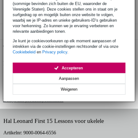
30 dagen 'niet goed geld terug' garantie
(sommige bevinden zich buiten de EU, waaronder de
Verenigde Staten). Deze cookies stellen ons in staat om je
3 jaar Bax Music garantie
surfgedrag op en mogelijk buiten onze website te volgen,
waarbij we je IP-adres en unieke gebruikers-ID’s gebruiken
voor herkenning. Zo kunnen we je ervaring verbeteren en
relevante aanbiedingen tonen.
Alleen geschikt voor:
Je kunt je cookievoorkeuren op elk moment aanpassen of
Gratis ophalen in de winkel
intrekken via de cookie-instellingen rechtsonder of via onze
Cookiebeleid
en
Privacy policy
.
Productinformatie
Accepteren
boek voor ukelele
Aanpassen
oefeningen, informatie en play alongs
Weigeren
inclusief audio tracks (online en downloadbaar)
Bekijk alle productspecificaties
Hal Leonard First 15 Lessons voor ukelele
Artikelnr:
9000-0064-6556