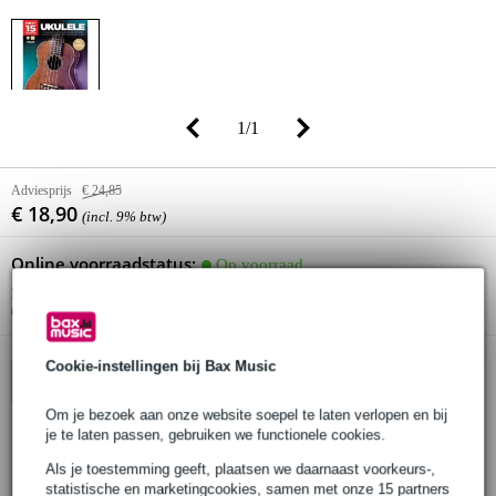
1
/
1
Adviesprijs
€ 24,85
€ 18,90
(incl. 9% btw)
Online voorraadstatus:
Op voorraad
Nog 1 stuk op voorraad in ons magazijn
(en nog 20 stuks op voorraad bij de leverancier)
Cookie-instellingen bij Bax Music
In winkelwagen
Om je bezoek aan onze website soepel te laten verlopen en bij
je te laten passen, gebruiken we functionele cookies.
Bestel voor 23:00 = morgen in huis
Als je toestemming geeft, plaatsen we daarnaast voorkeurs-,
statistische en marketingcookies, samen met onze 15 partners