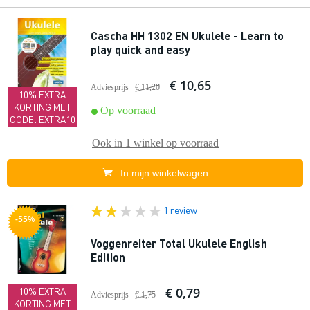
Cascha HH 1302 EN Ukulele - Learn to
play quick and easy
€ 10,65
Adviesprijs
€ 11,20
10% EXTRA
KORTING MET
Op voorraad
CODE: EXTRA10
Ook in
1 winkel
op voorraad
In mijn winkelwagen
1 review
-55%
Voggenreiter Total Ukulele English
Edition
€ 0,79
10% EXTRA
Adviesprijs
€ 1,75
KORTING MET