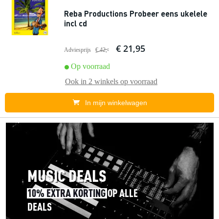
Reba Productions Probeer eens ukelele
incl cd
€ 21,95
Adviesprijs
€ 42,-
Op voorraad
Ook in
2 winkels
op voorraad
In mijn winkelwagen