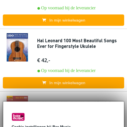
Op voorraad bij de leverancier
In mijn winkelwagen
Hal Leonard 100 Most Beautiful Songs
Ever for Fingerstyle Ukulele
€ 42,-
Op voorraad bij de leverancier
In mijn winkelwagen
Hal Leonard Ukulele Method Book 2
lesboek voor ukelele
€ 20,40
Adviesprijs
€ 22,80
Cookie-instellingen bij Bax Music