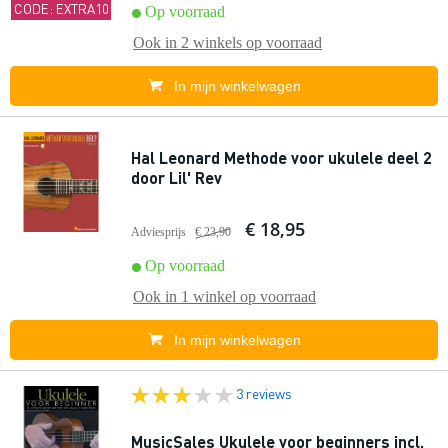
CODE: EXTRA10
Op voorraad
Ook in
2 winkels
op voorraad
In mijn winkelwagen
Hal Leonard Methode voor ukulele deel 2
door Lil' Rev
€ 18,95
Adviesprijs
€ 23,90
Op voorraad
Ook in
1 winkel
op voorraad
In mijn winkelwagen
3 reviews
MusicSales Ukulele voor beginners incl.