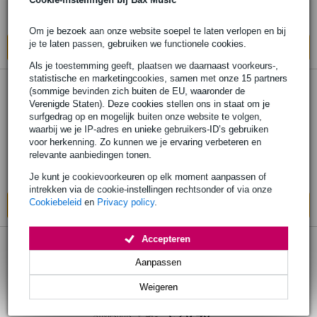
Op voorraad bij de leverancier
Om je bezoek aan onze website soepel te laten verlopen en bij
je te laten passen, gebruiken we functionele cookies.
In mijn winkelwagen
Als je toestemming geeft, plaatsen we daarnaast voorkeurs-,
statistische en marketingcookies, samen met onze 15 partners
(sommige bevinden zich buiten de EU, waaronder de
Hal Leonard Ukulele Method Book 1
Verenigde Staten). Deze cookies stellen ons in staat om je
lesboek voor ukelele
surfgedrag op en mogelijk buiten onze website te volgen,
waarbij we je IP-adres en unieke gebruikers-ID’s gebruiken
voor herkenning. Zo kunnen we je ervaring verbeteren en
€ 20,40
Adviesprijs
€ 22,80
relevante aanbiedingen tonen.
Op voorraad bij de leverancier
Je kunt je cookievoorkeuren op elk moment aanpassen of
intrekken via de cookie-instellingen rechtsonder of via onze
Cookiebeleid
en
Privacy policy
.
In mijn winkelwagen
Accepteren
2 reviews
Aanpassen
Hal Leonard - Ed Sheeran for Ukulele
Weigeren
€ 20,40
Adviesprijs
€ 26,-