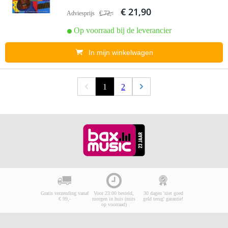
€ 21,90
Adviesprijs
€ 72,-
Op voorraad bij de leverancier
In mijn winkelwagen
1
2
Gratis verzending vanaf
Voor 23:00 besteld,
30 dagen 'niet goed
€ 99,-
morgen in huis (mits
geld terug' garantie!
op voorraad)