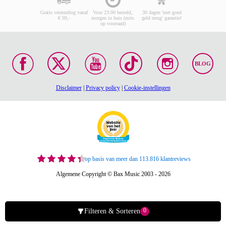
Gratis verzending vanaf
Voor 23:00 besteld,
30 dagen 'niet goed
€ 99,-
morgen in huis (mits
geld terug' garantie!
op voorraad)
BLOG
Disclaimer
|
Privacy policy
|
Cookie-instellingen
op basis van meer dan 113.816 klantreviews
Algemene Copyright © Bax Music 2003 - 2026
0
Filteren & Sorteren