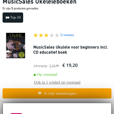
MusicSales Ukeleleboeken
3
Er zijn
producten gevonden.
Top-10
3 reviews
MusicSales Ukulele voor beginners incl.
CD educatief boek
€ 19,20
Adviesprijs
€ 21,10
Op voorraad
Ook in
1 winkel
op voorraad
In mijn winkelwagen
MusicSales - All-Time Christmas