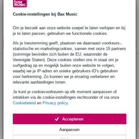
Favourites arranged for Ukulele
Cookie-instellingen bij Bax Music
€ 19,20
Adviesprijs
€ 21,40
Om je bezoek aan onze website soepel te laten verlopen en bij
Op voorraad bij de leverancier
je te laten passen, gebruiken we functionele cookies.
Als je toestemming geeft, plaatsen we daarnaast voorkeurs-,
In mijn winkelwagen
statistische en marketingcookies, samen met onze 15 partners
(sommige bevinden zich buiten de EU, waaronder de
Verenigde Staten). Deze cookies stellen ons in staat om je
surfgedrag op en mogelijk buiten onze website te volgen,
waarbij we je IP-adres en unieke gebruikers-ID’s gebruiken
voor herkenning. Zo kunnen we je ervaring verbeteren en
relevante aanbiedingen tonen.
Je kunt je cookievoorkeuren op elk moment aanpassen of
intrekken via de cookie-instellingen rechtsonder of via onze
Cookiebeleid
en
Privacy policy
.
Accepteren
Aanpassen