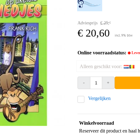
Adviesprijs
€ 25,-
€ 20,60
incl. 9% btw
Online voorraadstatus:
Lever
Alleen geschikt voor:
-
+
Vergelijken
Winkelvoorraad
Reserveer dit product en haal 