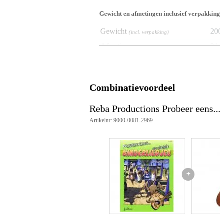
Gewicht en afmetingen inclusief verpakking
Gewicht
20
(incl. verpakking)
Afmeting
31,
(incl. verpakking)
Productspecificaties
Probeer eens...Kinderliedjes op 
Combinatievoordeel
taal: Nederlands
auteur: Frank Rich
Reba Productions Probeer eens..
uitgeverij: Reba Productions
ISBN: 9789069113807
Artikelnr: 9000-0081-2969
aantal pagina’s: 24
Liedjes
In Den Haag Daar Woont Een G
Er Zaten Zeven Kikkertjes
+
Kortjakje
Alles In De Wind
Roodborstje
Met De Trein
In Holland Staat Een Huis