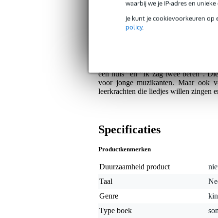
waarbij we je IP-adres en uniek
Op dit product krijg je alleen garantie op fab
Je kunt je cookievoorkeuren op 
policy
.
Algemeen
In het boek Probeer eens...Kinderlied
nummer krijg je de partituur en de 
standaard tuning. Het gaat om tradition
een huis” en “Ik zag twee beren”. Die 
voor jonge muzikanten. Maar ook vo
leerkrachten die liedjes willen zingen e
Specificaties
Productkenmerken
Duurzaamheid product
nie
Taal
Ne
Genre
kin
Type boek
so