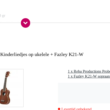
0 gr
0 x 23,0 x 0,5 cm
ukelele
.Kinderliedjes op ukelele + Fazley K21-W
1 x Fazley K21-W sopraan 
raaf
Levertijd onbekend