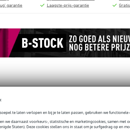
ug' garantie
Laagste-prijs-garantie
Grati
liedjes op ukelele boek voor ukelele
c
oepel te laten verlopen en bij je te laten passen, gebruiken we functionele 
sen we daarnaast voorkeurs-, statistische en marketingcookies, samen met 
g je alleen garantie op fabrieksfouten.
nigde Staten). Deze cookies stellen ons in staat om je surfgedrag op en mog