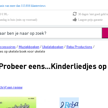
asis van meer dan 113.816 klantreviews
f € 99,-
30 dagen 'niet goed geld te
andag in huis (mits op voorraad)
Laagste-prijs-garantie
ccessoires
Muziekboeken
Ukeleleboeken
Reba Productions
/
/
/
/
es op ukelele boek voor ukelele
robeer eens...Kinderliedjes op
chrijf een review