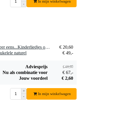
In mijn winkelwagen
-
Innox MB 40
Hal Leonard -
lessenaar lamp
Queen Bohemian
€ 21,10
€ 9,-
Rhapsody PVG
Bestel mee
Bestel mee
1 x Reba Productions Probeer eens...Kinderliedjes op ukelele boek voor ukelele
€ 20,60
kelele naturel
€ 49,-
Adviesprijs
€ 69,60
Nu als combinatie voor
€ 67,-
Jouw voordeel
€ 2,60
+
In mijn winkelwagen
-