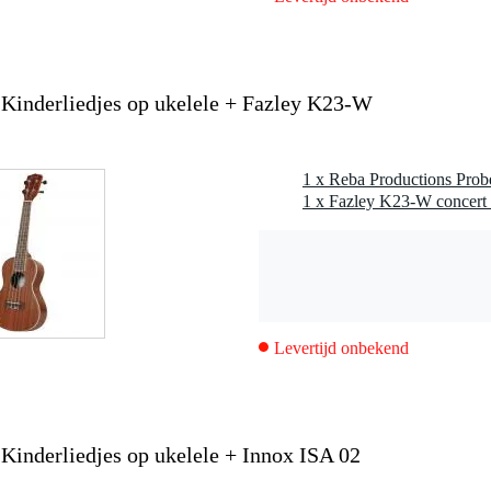
nen
.Kinderliedjes op ukelele + Fazley K23-W
pen
1 x Fazley K23-W concert u
s
d
ken
Levertijd onbekend
os
.Kinderliedjes op ukelele + Innox ISA 02