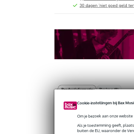
30 dagen 'niet goed geld ter
Productinformatie
Reviews
(0)
Reba Productions Probeer eens...Kinder
Cookie-instellingen bij Bax Musi
Artikelnr:
9000-0081-2968
Servicebelofte
Om je bezoek aan onze website s
Als je toestemming geeft, plaat
Bax Music Garantie
: Op dit product krij
buiten de EU, waaronder de Vere