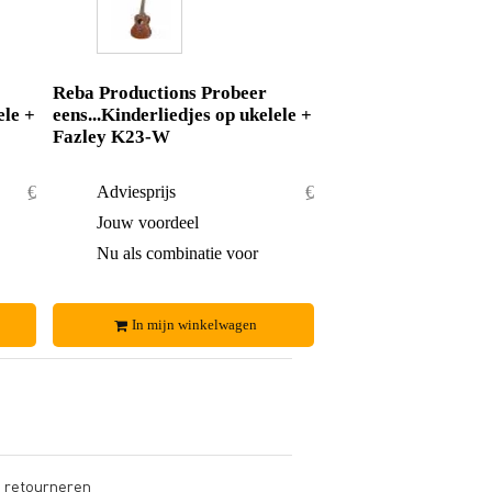
Reba Productions Probeer
ele +
eens...Kinderliedjes op ukelele +
Fazley K23-W
€ 37,90
Adviesprijs
€ 69,60
€ 0,90
Jouw voordeel
€ 2,60
€ 37,-
Nu als combinatie voor
€ 67,-
In mijn winkelwagen
s retourneren