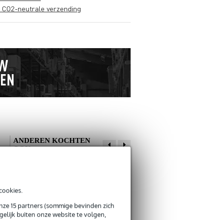
s CO2-neutrale verzending
ANDEREN KOCHTEN
OOK
Schrijf zelf een review
cookies.
Je naam
onze 15 partners (sommige bevinden zich
Er zijn nog geen reviews voor dit product.
Innox MB 10
De Haske - Top
elijk buiten onze website te volgen,