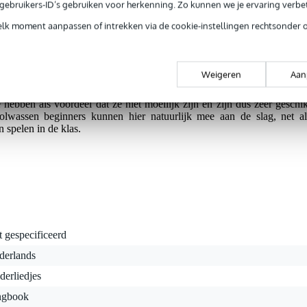
e gebruikers-ID’s gebruiken voor herkenning. Zo kunnen we je ervaring verb
rieksfouten.
elk moment aanpassen of intrekken via de cookie-instellingen rechtsonder 
jes op ukelele verzamelt Frank Rich 42 bekende kinderliedjes. Van el
Weigeren
Aan
akkoorden, die je kan spelen op eender welke ukelele in de G-C-E-
ele, Nederlandstalige kinderliedjes zoals “Kortjakje”, “In Holland staa
hebben als voordeel dat ze niet moeilijk zijn en zijn dus zeer geschik
lwassen beginners kunnen hier natuurlijk mee aan de slag, net al
n spelen in de klas.
t gespecificeerd
derlands
derliedjes
ngbook