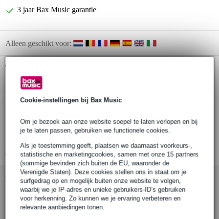
3 jaar Bax Music garantie
Alleen geschikt voor:
Gratis ophalen in de winkel
Productinformatie
Cookie-instellingen bij Bax Music
Hal Leonard - Queen Bohemian Rhapsody
Om je bezoek aan onze website soepel te laten verlopen en bij
PVG (piano, zang, gitaar) bladmuziek
je te laten passen, gebruiken we functionele cookies.
UPC: 073999533583
Als je toestemming geeft, plaatsen we daarnaast voorkeurs-,
Bekijk alle productspecificaties
statistische en marketingcookies, samen met onze 15 partners
(sommige bevinden zich buiten de EU, waaronder de
Verenigde Staten). Deze cookies stellen ons in staat om je
Bekijk ook eens (2)
surfgedrag op en mogelijk buiten onze website te volgen,
waarbij we je IP-adres en unieke gebruikers-ID’s gebruiken
voor herkenning. Zo kunnen we je ervaring verbeteren en
relevante aanbiedingen tonen.