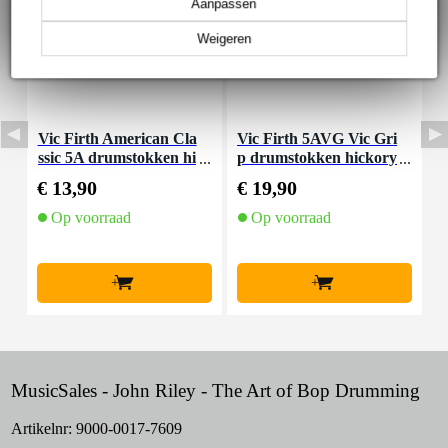
Aanpassen
Weigeren
Vic Firth American Cla
Vic Firth 5AVG Vic Gri
B
ssic 5A drumstokken hi
p drumstokken hickory
ckory met houten tip
5A met houten tip
€ 13,90
€ 19,90
€
Op voorraad
Op voorraad
+
+
MusicSales - John Riley - The Art of Bop Drumming
Artikelnr:
9000-0017-7609