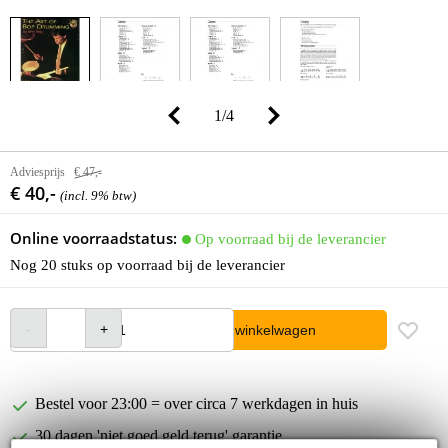
1
/
4
Adviesprijs
€ 47,-
€ 40,-
(incl. 9% btw)
Online voorraadstatus:
Op voorraad bij de leverancier
Nog 20 stuks op voorraad bij de leverancier
In winkelwagen
Bestel voor 23:00 = over circa 7 werkdagen in huis
30 dagen 'niet goed geld terug' garantie