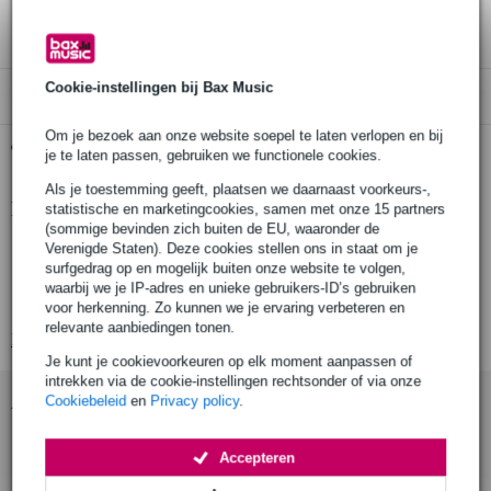
3 jaar Bax Music garantie
Cookie-instellingen bij Bax Music
Alleen geschikt voor:
Om je bezoek aan onze website soepel te laten verlopen en bij
Gratis ophalen in de winkel
je te laten passen, gebruiken we functionele cookies.
Als je toestemming geeft, plaatsen we daarnaast voorkeurs-,
Productinformatie
statistische en marketingcookies, samen met onze 15 partners
(sommige bevinden zich buiten de EU, waaronder de
titel: The Art of Bob Drumming
Verenigde Staten). Deze cookies stellen ons in staat om je
surfgedrag op en mogelijk buiten onze website te volgen,
auteur: John Riley
waarbij we je IP-adres en unieke gebruikers-ID’s gebruiken
uitgeverij: Manhattan Music Publications
voor herkenning. Zo kunnen we je ervaring verbeteren en
relevante aanbiedingen tonen.
Bekijk alle productspecificaties
Je kunt je cookievoorkeuren op elk moment aanpassen of
intrekken via de cookie-instellingen rechtsonder of via onze
Accessoires (8)
Cookiebeleid
en
Privacy policy
.
Accepteren