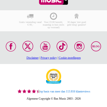
Gratis verzending vanaf
Voor 23:00 besteld,
30 dagen 'niet goed
€ 99,-
maandag in huis (mits
geld terug' garantie!
op voorraad)
BLOG
Disclaimer
|
Privacy policy
|
Cookie-instellingen
op basis van meer dan 113.816 klantreviews
Algemene Copyright © Bax Music 2003 - 2026