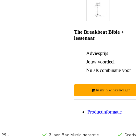
The Breakbeat Bible +
lessenaar
Adviesprijs
Jouw voordeel
Nu als combinatie voor
In mijn winkelwagen
Productinformatie
 99,-
3 jaar Bax Music garantie
Grati