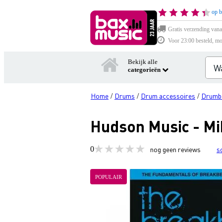
op b
Gratis verzending vana
Voor 23:00 besteld, mo
Bekijk alle
categorieën
Home
Drums
Drum accessoires
Drumb
/
/
/
Hudson Music - Mi
0
nog geen reviews
s
POPULAIR