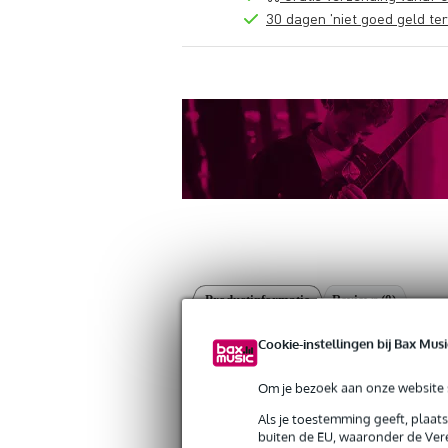
30 dagen 'niet goed geld ter
Productinformatie
Reviews
(0)
Hudson Music - Mike Adamo - The Br
Cookie-instellingen bij Bax Musi
Artikelnr:
9000-0017-7627
Servicebelofte
Om je bezoek aan onze website s
Als je toestemming geeft, plaat
Bax Music Garantie
: Op dit product krij
buiten de EU, waaronder de Vere