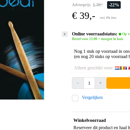
-22%
Adviesprijs
€ 50,-
€ 39,-
incl. 9% btw
Online voorraadstatus:
Op v
Bestel voor 23:00 = morgen in huis
Nog 1 stuk op voorraad in ons
(en nog 20 stuks op voorraad b
Alleen geschikt voor:
-
+
Vergelijken
Winkelvoorraad
Reserveer dit product en haal 