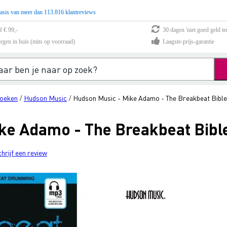
asis van meer dan 113.816 klantreviews
f € 99,-
30 dagen 'niet goed geld te
rgen in huis (mits op voorraad)
Laagste-prijs-garantie
oeken
Hudson Music
Hudson Music - Mike Adamo - The Breakbeat Bible
/
/
ke Adamo - The Breakbeat Bibl
chrijf een review