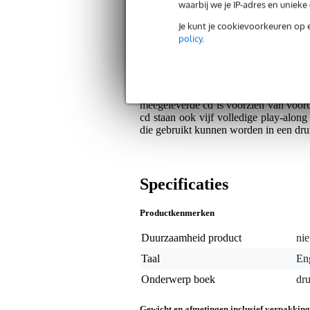
waarbij we je IP-adres en uniek
Op dit product krijg je geen garantie.
Je kunt je cookievoorkeuren op 
policy
.
Algemeen
In 'The Breakbeat Bible' geeft Mike 
achtergrond informatie een duidelij
Dankzij dit boek weet u straks prec
meegeleverde cd is voorzien van voorb
cd staan ook vijf volledige play-alon
die gebruikt kunnen worden in een d
Specificaties
Productkenmerken
Duurzaamheid product
nie
Taal
En
Onderwerp boek
dr
Gewicht en afmetingen inclusief verpakking