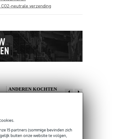
s CO2-neutrale verzending
ANDEREN KOCHTEN
OOK
Schrijf zelf een review
cookies.
Je naam
onze 15 partners (sommige bevinden zich
Er zijn nog geen reviews voor dit product.
Devine PRO 2000
Tipboek drums met
elijk buiten onze website te volgen,