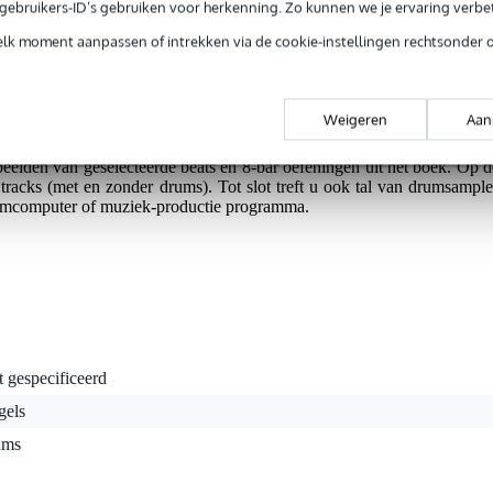
e gebruikers-ID’s gebruiken voor herkenning. Zo kunnen we je ervaring verb
elk moment aanpassen of intrekken via de cookie-instellingen rechtsonder 
Adamo aan de hand van vele voorbeelden, oefeningen, transcripties e
Weigeren
Aan
k overzicht van de ontwikkeling van de breakbeat en hiphop muziek
ies wat drummers als Questlove en Chris Dave nou precies spelen.
D
eelden van geselecteerde beats en 8-bar oefeningen uit het boek.
Op d
g tracks (met en zonder drums).
Tot slot treft u ook tal van drumsample
rumcomputer of muziek-productie programma.
t gespecificeerd
gels
ums