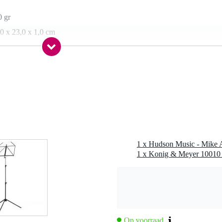
0 gr
0 x 23,0 x 1,0 cm
l Leonard
Op voorraad