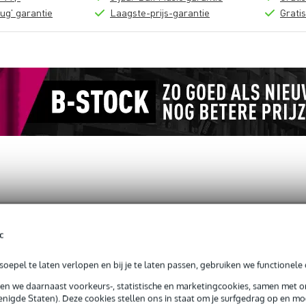
ug' garantie
Laagste-prijs-garantie
Grati
eakbeat Bible
c
oepel te laten verlopen en bij je te laten passen, gebruiken we functionele 
sen we daarnaast voorkeurs-, statistische en marketingcookies, samen met 
g je geen garantie.
nigde Staten). Deze cookies stellen ons in staat om je surfgedrag op en mog