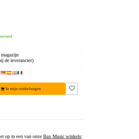
oorraad
 magazijn
ij de leverancier)
In mijn winkelwagen
het op in een van onze
Bax Music winkels
: