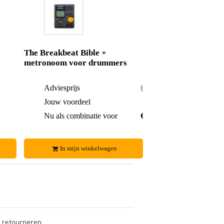
The Breakbeat Bible +
metronoom voor drummers
€ 65,-
Adviesprijs
€ 198,-
€ 2,-
Jouw voordeel
€ 4,-
€ 63,-
Nu als combinatie voor
€ 194,-
In mijn winkelwagen
s retourneren