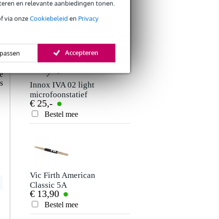
eteren en relevante aanbiedingen tonen.
studio
tipcodes
€ 29,-
€ 20,95
hoofdtelefoon
Je beoordeling
of via onze
Cookiebeleid
en
Privacy
Bestel mee
Bestel mee
Je ervaring
n
Accepteren
passen
.
e
e
s
Innox IVA 02 light
MusicSales 1001
microfoonstatief
Drum Grooves
€ 25,-
€ 23,50
Steve Mansfield
drumboek
Bestel mee
Bestel mee
Verstuur
Vic Firth American
AKG Perception
Classic 5A
Live P4
€ 13,90
€ 65,-
drumstokken
dynamische
hickory met houten
percussie
Bestel mee
Bestel mee
tip
microfoon