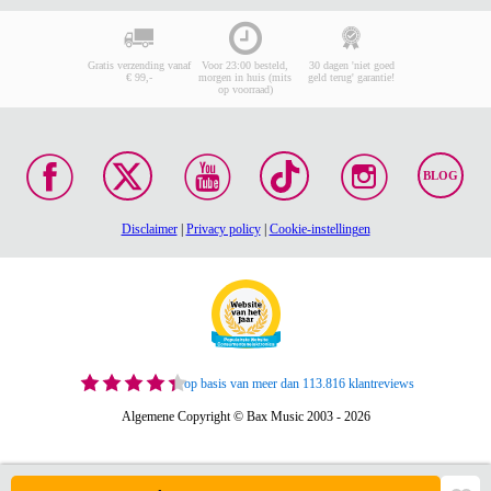
Gratis verzending vanaf
Voor 23:00 besteld,
30 dagen 'niet goed
€ 99,-
morgen in huis (mits
geld terug' garantie!
op voorraad)
BLOG
Disclaimer
|
Privacy policy
|
Cookie-instellingen
op basis van meer dan 113.816 klantreviews
Algemene Copyright © Bax Music 2003 - 2026