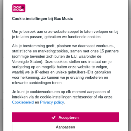
3 jaar Bax Music garantie
Cookie-instellingen bij Bax Music
Alleen geschikt voor:
Om je bezoek aan onze website soepel te laten verlopen en bij
je te laten passen, gebruiken we functionele cookies.
Gratis ophalen in de winkel
Als je toestemming geeft, plaatsen we daarnaast voorkeurs-,
statistische en marketingcookies, samen met onze 15 partners
Productinformatie
(sommige bevinden zich buiten de EU, waaronder de
Verenigde Staten). Deze cookies stellen ons in staat om je
MusicSales 1001 Drum Grooves Steve Mansfield drumboek
surfgedrag op en mogelijk buiten onze website te volgen,
waarbij we je IP-adres en unieke gebruikers-ID’s gebruiken
auteur: Steve Mansfield
voor herkenning. Zo kunnen we je ervaring verbeteren en
1001 uniek drumgrooves
relevante aanbiedingen tonen.
Bekijk alle productspecificaties
Je kunt je cookievoorkeuren op elk moment aanpassen of
intrekken via de cookie-instellingen rechtsonder of via onze
Cookiebeleid
en
Privacy policy
.
Accessoires (8)
Accepteren
Aanpassen