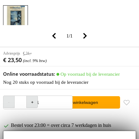
1
/
1
Adviesprijs
€ 31,-
€ 23,50
(incl. 9% btw)
Online voorraadstatus:
Op voorraad bij de leverancier
Nog 20 stuks op voorraad bij de leverancier
In winkelwagen
Bestel voor 23:00 = over circa 7 werkdagen in huis
30 dagen 'niet goed geld terug' garantie