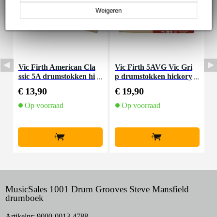
Weigeren
Vic Firth American Cla
Vic Firth 5AVG Vic Gri
E
ssic 5A drumstokken hi
p drumstokken hickory
d
ckory met houten tip
5A met houten tip
€ 13,90
€ 19,90
€
Op voorraad
Op voorraad
+
+
MusicSales 1001 Drum Grooves Steve Mansfield
drumboek
Artikelnr:
9000-0013-4788