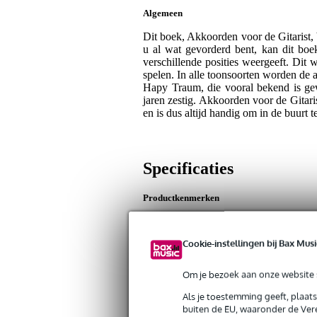
Algemeen
Dit boek, Akkoorden voor de Gitarist, 
u al wat gevorderd bent, kan dit boe
verschillende posities weergeeft. Dit
spelen. In alle toonsoorten worden de
Hapy Traum, die vooral bekend is ge
jaren zestig. Akkoorden voor de Gitari
en is dus altijd handig om in de buurt 
Specificaties
Productkenmerken
Duurzaamheid product
nie
Cookie-instellingen bij Bax Musi
Taal
Ne
Genre
nie
Om je bezoek aan onze website s
Type boek
mu
Als je toestemming geeft, plaat
Type gitaar
git
buiten de EU, waaronder de Vere