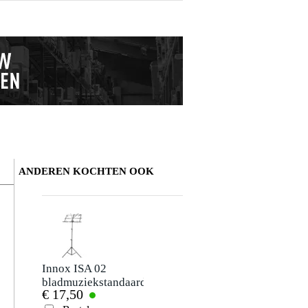
ANDEREN KOCHTEN OOK
Schrijf zelf een review
Je naam
Rick Gramberg
6 april 2024
Innox ISA 02
bladmuziekstandaard
€ 17,50
5
Je beoordeling