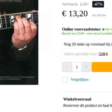
-47%
Adviesprijs
€ 25,-
€ 13,20
incl. 9% btw
Online voorraadstatus:
Op vo
Bestel voor 23:00 = over circa 6 werkda
Nog 20 stuks op voorraad bij d
Alleen geschikt voor:
-
+
Vergelijken
Winkelvoorraad
Reserveer dit product en haal 