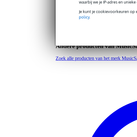
waarbij we je IP-adres en uniek
Gewicht en afmetingen inclusief verpakking
Je kunt je cookievoorkeuren op 
policy
.
Gewicht
2,0
(incl. verpakking)
Afmeting
29,
(incl. verpakking)
Productspecificaties
Andere producten van MusicSa
MusicSales Akkoorden voor de G
auteur: Happy Traum
Zoek alle producten van het merk MusicS
akkoorden in alle toonsoorten
3 grepen voor elk akkoord
1 afbeelding per akkoord
aantal bladzijden: 32