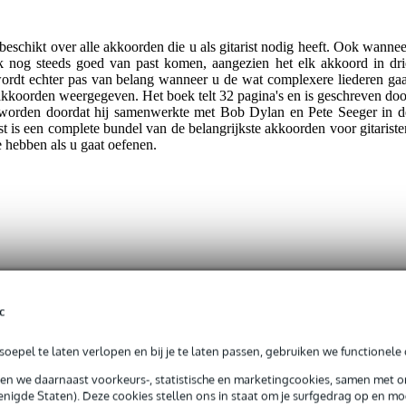
beschikt over alle akkoorden die u als gitarist nodig heeft. Ook wannee
k nog steeds goed van past komen, aangezien het elk akkoord in dri
 wordt echter pas van belang wanneer u de wat complexere liederen gaa
 akkoorden weergegeven. Het boek telt 32 pagina's en is geschreven doo
worden doordat hij samenwerkte met Bob Dylan en Pete Seeger in d
st is een complete bundel van de belangrijkste akkoorden voor gitariste
te hebben als u gaat oefenen.
t gespecificeerd
c
derlands
t van toepassing
oepel te laten verlopen en bij je te laten passen, gebruiken we functionele 
ziektheorie
sen we daarnaast voorkeurs-, statistische en marketingcookies, samen met 
aar algemeen
nigde Staten). Deze cookies stellen ons in staat om je surfgedrag op en mog