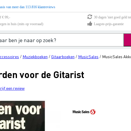
asis van meer dan 113.816 klantreviews
f € 99,-
30 dagen 'niet goed geld te
rgen in huis (mits op voorraad)
Laagste-prijs-garantie
ccessoires
Muziekboeken
Gitaarboeken
MusicSales
MusicSales Akko
/
/
/
/
den voor de Gitarist
rijf een review