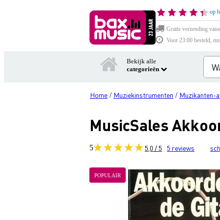
op b
Gratis verzending vana
Voor 23:00 besteld, mo
Bekijk alle
categorieën
Home
Muziekinstrumenten
Muzikanten-a
/
/
MusicSales Akkoor
5
5,0 / 5
5
reviews
sch
POPULAIR