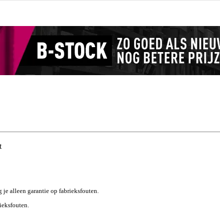
t
g je alleen garantie op fabrieksfouten.
rieksfouten.