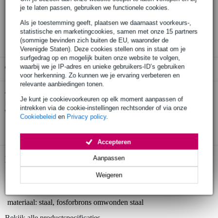
je te laten passen, gebruiken we functionele cookies.
30 dagen 'niet goed geld terug' garantie
Als je toestemming geeft, plaatsen we daarnaast voorkeurs-,
3 jaar Bax Music garantie
statistische en marketingcookies, samen met onze 15 partners
(sommige bevinden zich buiten de EU, waaronder de
Verenigde Staten). Deze cookies stellen ons in staat om je
surfgedrag op en mogelijk buiten onze website te volgen,
waarbij we je IP-adres en unieke gebruikers-ID’s gebruiken
Gratis ophalen in de winkel
voor herkenning. Zo kunnen we je ervaring verbeteren en
relevante aanbiedingen tonen.
Ernie Ball 2146 Earthwood Phosphor
Twijfel je of de
Je kunt je cookievoorkeuren op elk moment aanpassen of
Bronze Alloy Medium Light 012 - 054 snarenset voor
intrekken via de cookie-instellingen rechtsonder of via onze
westerngitaar
bij je past? Doe de check.
Cookiebeleid
en
Privacy policy
.
Start de check
Accepteren
Productinformatie
Aanpassen
Weigeren
set van 6 snaren
geschikt voor: akoestische western / folk gitaar
materiaal: staal, fosforbrons omwonden staal
Bekijk alle productspecificaties