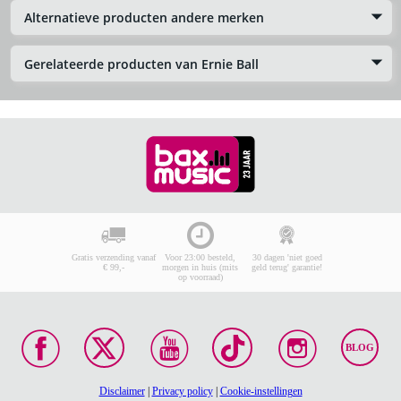
Alternatieve producten andere merken
Gerelateerde producten van Ernie Ball
Gratis verzending vanaf
Voor 23:00 besteld,
30 dagen 'niet goed
€ 99,-
morgen in huis (mits
geld terug' garantie!
op voorraad)
BLOG
Disclaimer
|
Privacy policy
|
Cookie-instellingen