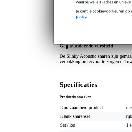
waarbij we je IP-adres en uniek
Je kunt je cookievoorkeuren op 
Algemeen
policy
.
Dit is de Super Power Slinky variant ui
dat extra volle geluid wilt met nog m
rijke en diepe bastonen met kristalhel
Gegarandeerde versheid
De Slinky Acoustic snaren zijn gemaakt
verpakking om ervoor te zorgen dat uw 
Specificaties
Productkenmerken
Duurzaamheid product
nie
Klank snarenset
rij
Set / los
1 s