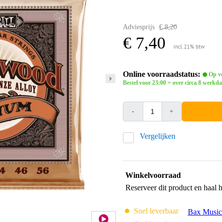
Adviesprijs
€ 8,20
€ 7,40
incl. 21% btw
Online voorraadstatus:
Op vo
Bestel voor 23:00 = over circa 8 werkda
-
+
Vergelijken
Winkelvoorraad
Reserveer dit product en haal 
Snel leverbaar
Bax Music