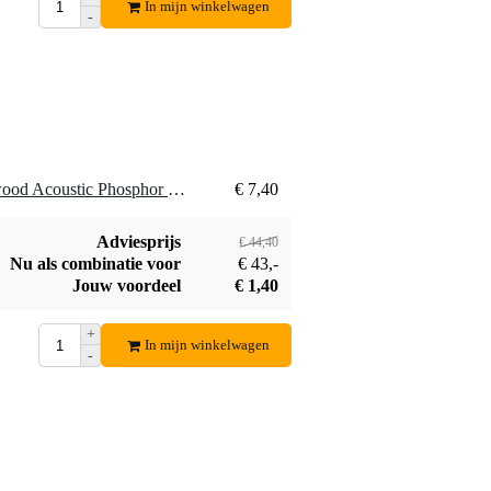
In mijn winkelwagen
-
6 x Ernie Ball 2144 Earthwood Acoustic Phosphor Bronze Medium snarenset voor westerngitaar
€ 7,40
Adviesprijs
€ 44,40
Nu als combinatie voor
€ 43,-
Jouw voordeel
€ 1,40
+
In mijn winkelwagen
-