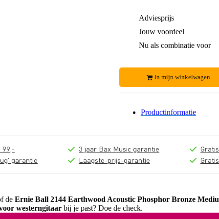
Adviesprijs
Jouw voordeel
Nu als combinatie voor
In mijn winkelwagen
Productinformatie
 99,-
3 jaar Bax Music garantie
Grati
ug' garantie
Laagste-prijs-garantie
Grati
of de
Ernie Ball 2144 Earthwood Acoustic Phosphor Bronze Medi
voor westerngitaar
bij je past? Doe de check.