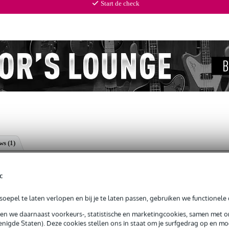
Start de check
ews
(1)
hosphor Bronze Medium snarenset voor westerngitaar
c
oepel te laten verlopen en bij je te laten passen, gebruiken we functionele 
g je alleen garantie op fabrieksfouten.
sen we daarnaast voorkeurs-, statistische en marketingcookies, samen met 
nigde Staten). Deze cookies stellen ons in staat om je surfgedrag op en mog
rieksfouten.