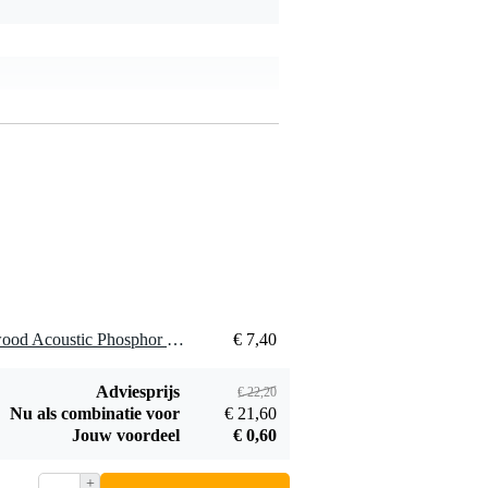
3 x Ernie Ball 2144 Earthwood Acoustic Phosphor Bronze Medium snarenset voor westerngitaar
€ 7,40
Adviesprijs
€ 22,20
Nu als combinatie voor
€ 21,60
Jouw voordeel
€ 0,60
+