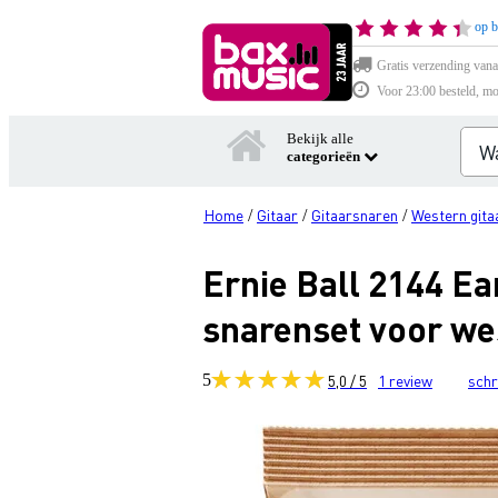
op b
Gratis verzending vana
Voor 23:00 besteld, mo
Bekijk alle
categorieën
Home
Gitaar
Gitaarsnaren
Western gita
/
/
/
Ernie Ball 2144 E
snarenset voor we
5
5,0 / 5
1
review
schr