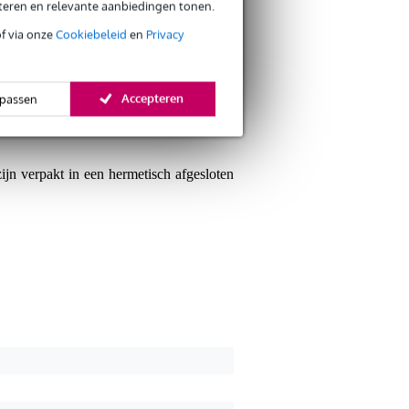
eteren en relevante aanbiedingen tonen.
of via onze
Cookiebeleid
en
Privacy
gitaar. Een set dikkere snaren voor als u
ons omwonden staal. Hierdoor leveren ze
Accepteren
passen
ijn verpakt in een hermetisch afgesloten