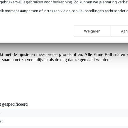
e gebruikers-ID’s gebruiken voor herkenning. Zo kunnen we je ervaring verb
elk moment aanpassen of intrekken via de cookie-instellingen rechtsonder 
t de Ernie Ball Acoustics-serie snaren voor akoestische western / folk 
eer volume. Deze concert kwaliteit snaren zijn gemaakt van fosforbr
Weigeren
Aan
dere en sprankelende hoge tonen.
 met de fijnste en meest verse grondstoffen. Alle Ernie Ball snaren z
snaren net zo vers blijven als de dag dat ze gemaakt werden.
t gespecificeerd
k
et