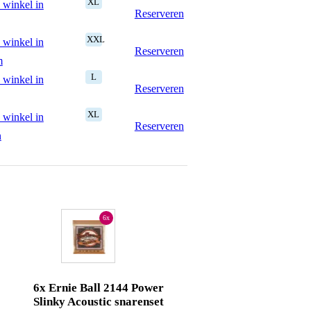
XL
 winkel in
Reserveren
XXL
 winkel in
Reserveren
m
L
 winkel in
Reserveren
XL
 winkel in
Reserveren
n
6x
6x Ernie Ball 2144 Power
Slinky Acoustic snarenset