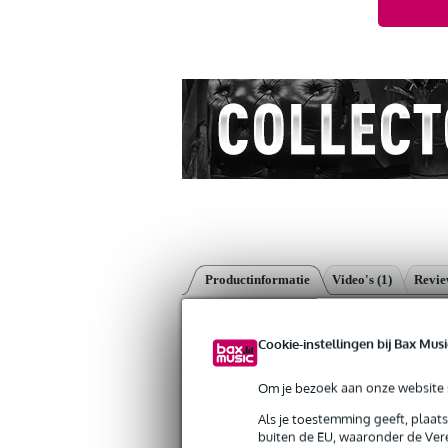
Productinformatie
Video's (1)
Revi
Ernie Ball 2144 Earthwood Acoustic P
Cookie-instellingen bij Bax Musi
Artikelnr:
V-SLINKYACOUSTIC2144
Servicebelofte
Om je bezoek aan onze website s
Bax Music Garantie
: Op dit product krij
Als je toestemming geeft, plaat
buiten de EU, waaronder de Vere
Op dit product krijg je alleen garantie op fab