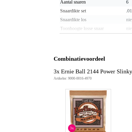
Aantal snaren
6
Snaardikte set
.01
Snaardikte los
nie
Toonhoogte losse snaar
nie
Materiaal snaren
sta
Omwinding
ro
Omwonden G-snaar
j
Combinatievoordeel
Voorzien van coating
3x Ernie Ball 2144 Power Slinky
Gewicht en afmetingen inclusief verpakking
Artikelnr: 9000-0016-4970
Gewicht
10
(incl. verpakking)
Afmeting
11,
(incl. verpakking)
Productspecificaties
set van 6 snaren
geschikt voor: akoestische wester
3x
materiaal: staal, fosforbrons om