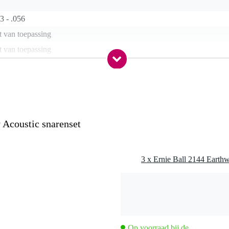
3 - .056
t van toepassing
t van toepassing
al, phosphor bronze
undwound
a
nee
 Acoustic snarenset
0 gr
0 x 11,0 x 1,0 cm
n / folk gitaar
wonden staal
Op voorraad bij de