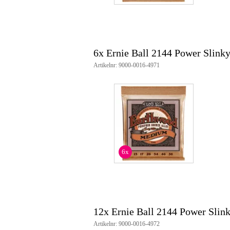
maten: .013 - .017 - .026 - .034 
6x Ernie Ball 2144 Power Slinky
Artikelnr: 9000-0016-4971
6x
12x Ernie Ball 2144 Power Slink
Artikelnr: 9000-0016-4972