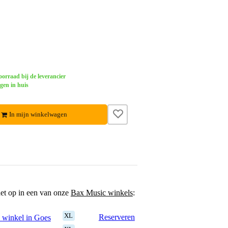
orraad bij de leverancier
gen in huis
In mijn winkelwagen
het op in een van onze
Bax Music winkels
:
XL
Reserveren
 winkel in Goes