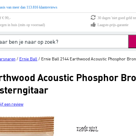
asis van meer dan 113.816 klantreviews
f € 99,-
30 dagen 'niet goed geld te
rgen in huis (mits op voorraad)
Laagste-prijs-garantie
arsnaren
Ernie Ball
Ernie Ball 2144 Earthwood Acoustic Phosphor Bron
/
/
arthwood Acoustic Phosphor B
sterngitaar
ijf een review