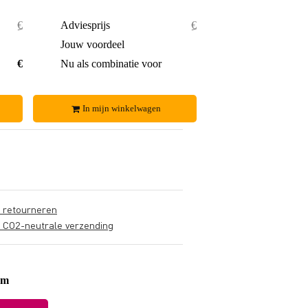
€ 22,20
Adviesprijs
€ 44,40
€ 0,60
Jouw voordeel
€ 1,40
€ 21,60
Nu als combinatie voor
€ 43,-
In mijn winkelwagen
s retourneren
s CO2-neutrale verzending
um