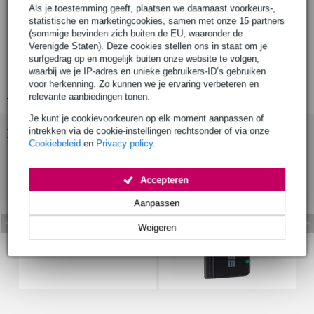
Als je toestemming geeft, plaatsen we daarnaast voorkeurs-,
plug and play systeem voor gitaar, bas en andere elektronische
statistische en marketingcookies, samen met onze 15 partners
instrumenten
(sommige bevinden zich buiten de EU, waaronder de
bij uitstek geschikt voor
Verenigde Staten). Deze cookies stellen ons in staat om je
gitaar of basgitaren met actieve elementen
surfgedrag op en mogelijk buiten onze website te volgen,
elektrisch-akoestische gitaren met een ingebouwde voorversterker
waarbij we je IP-adres en unieke gebruikers-ID’s gebruiken
voor herkenning. Zo kunnen we je ervaring verbeteren en
Bekijk alle productspecificaties
relevante aanbiedingen tonen.
Je kunt je cookievoorkeuren op elk moment aanpassen of
intrekken via de cookie-instellingen rechtsonder of via onze
Bekijk ook eens (5)
Cookiebeleid
en
Privacy policy
.
Accepteren
Aanpassen
Weigeren