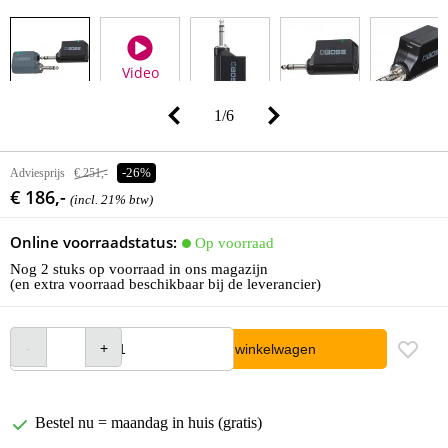
Video
1
/
6
Adviesprijs
€ 251,-
-26%
€ 186,-
(incl. 21% btw)
Online voorraadstatus:
Op voorraad
Nog 2 stuks op voorraad in ons magazijn
(en extra voorraad beschikbaar bij de leverancier)
In winkelwagen
Bestel nu = maandag in huis (gratis)