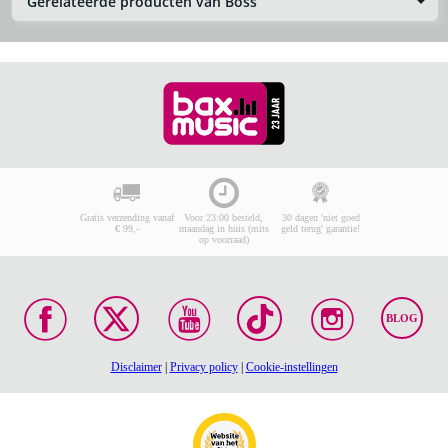
Gerelateerde producten van Boss
Gratis verzending vanaf
Voor 23:00 besteld,
30 dagen 'niet goed
€ 99,-
maandag in huis (mits
geld terug' garantie!
op voorraad)
BLOG
Disclaimer
|
Privacy policy
|
Cookie-instellingen