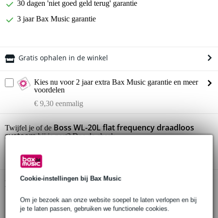
30 dagen 'niet goed geld terug' garantie
3 jaar Bax Music garantie
Gratis ophalen in de winkel
Kies nu voor 2 jaar extra Bax Music garantie en meer
voordelen
€ 9,30 eenmalig
Boss WL-20L flat frequency draadloos
Twijfel je of de
systeem
bij je past? Doe de check.
Start de check
Cookie-instellingen bij Bax Music
Productinformatie
Om je bezoek aan onze website soepel te laten verlopen en bij
Boss draadloos systeem
je te laten passen, gebruiken we functionele cookies.
flat frequency versie van de WL-20