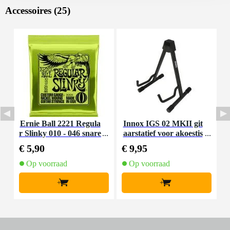
Accessoires (25)
Ernie Ball 2221 Regula
Innox IGS 02 MKII git
I
r Slinky 010 - 046 snare
aarstatief voor akoestis
nset voor elektrische git
che gitaar
€ 5,90
€ 9,95
€
aar
Op voorraad
Op voorraad
+
+