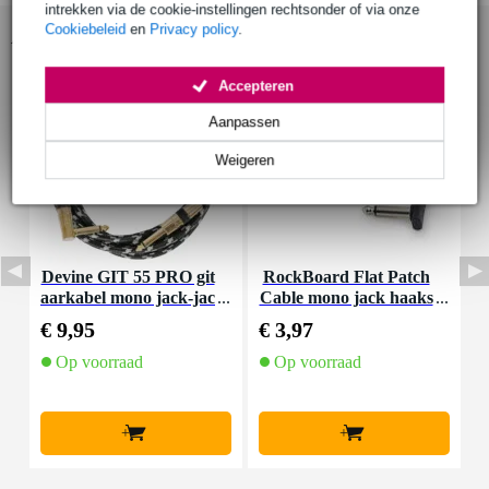
intrekken via de cookie-instellingen rechtsonder of via onze
Cookiebeleid
en
Privacy policy
.
Accessoires (69)
Accepteren
Aanpassen
Weigeren
Devine GIT 55 PRO git
RockBoard Flat Patch
F
aarkabel mono jack-jac
Cable mono jack haaks
k haaks 5.5 meter
10 cm
€ 9,95
€ 3,97
€
Op voorraad
Op voorraad
+
+