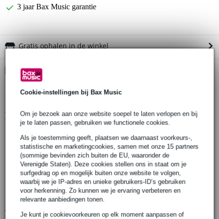
3 jaar Bax Music garantie
Gratis ophalen in de winkel
Kies nu voor 2 jaar extra Bax Music garantie en meer
voordelen
€ 5,40 eenmalig
Cookie-instellingen bij Bax Music
Om je bezoek aan onze website soepel te laten verlopen en bij
Productinformatie
je te laten passen, gebruiken we functionele cookies.
type: overdrive
Als je toestemming geeft, plaatsen we daarnaast voorkeurs-,
regelingen:
statistische en marketingcookies, samen met onze 15 partners
level: bestuurt het volume van de overdrive
(sommige bevinden zich buiten de EU, waaronder de
Verenigde Staten). Deze cookies stellen ons in staat om je
tone: verandert de frequentieverhoudingen
surfgedrag op en mogelijk buiten onze website te volgen,
gain: bestuurt de hoeveelheid van het effect
waarbij we je IP-adres en unieke gebruikers-ID’s gebruiken
voor herkenning. Zo kunnen we je ervaring verbeteren en
aan/uit schakeling d.m.v. voetpedaal
relevante aanbiedingen tonen.
Bekijk alle productspecificaties
Je kunt je cookievoorkeuren op elk moment aanpassen of