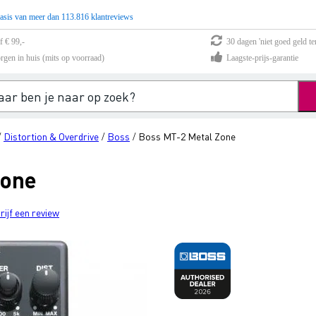
asis van meer dan 113.816 klantreviews
f € 99,-
30 dagen 'niet goed geld te
rgen in huis (mits op voorraad)
Laagste-prijs-garantie
Distortion & Overdrive
Boss
Boss MT-2 Metal Zone
/
/
/
Zone
rijf een review