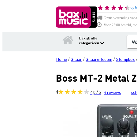
op b
Gratis verzending vana
Voor 23:00 besteld, mo
Bekijk alle
categorieën
Home
Gitaar
Gitaareffecten
Stompbox
/
/
/
Boss MT-2 Metal 
4
4,0 / 5
4
reviews
sch