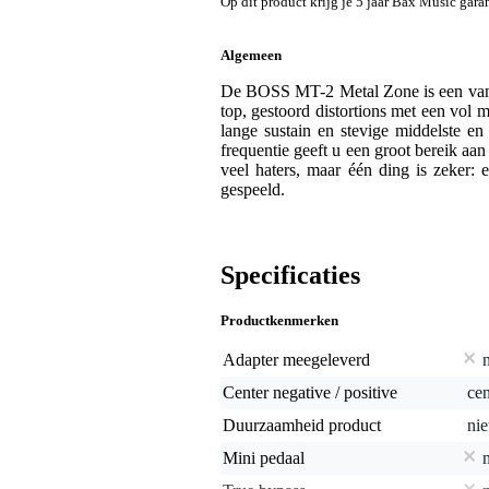
Op dit product krijg je 5 jaar Bax Music garan
Algemeen
De BOSS MT-2 Metal Zone is een van d
top, gestoord distortions met een vol 
lange sustain en stevige middelste e
frequentie geeft u een groot bereik aan
veel haters, maar één ding is zeker:
gespeeld.
Specificaties
Productkenmerken
Adapter meegeleverd
Center negative / positive
cen
Duurzaamheid product
nie
Mini pedaal