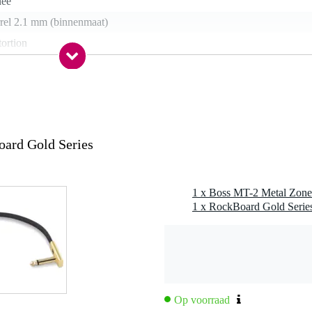
nee
rrel 2.1 mm (binnenmaat)
tortion
nee
a
nee
ard Gold Series
0 gr
1 x Boss MT-2 Metal Zone
0 x 7,0 x 6,0 cm
e overdrive
everhoudingen
es
Op voorraad
 het effect