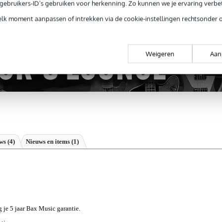
ug' garantie
Laagste-prijs-garantie
Grati
e gebruikers-ID’s gebruiken voor herkenning. Zo kunnen we je ervaring verb
elk moment aanpassen of intrekken via de cookie-instellingen rechtsonder 
Weigeren
Aan
ews
(4)
Nieuws en items (1)
g je 5 jaar Bax Music garantie.