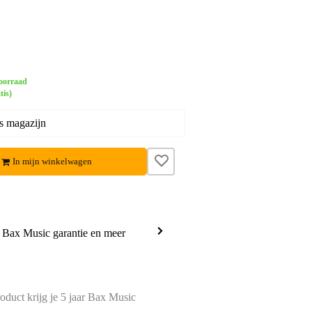
oorraad
tis)
s magazijn
In mijn winkelwagen
a Bax Music garantie en meer
oduct krijg je 5 jaar Bax Music