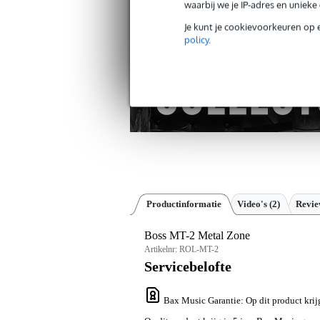
30 dagen 'niet goed geld ter
waarbij we je IP-adres en uniek
Je kunt je cookievoorkeuren op 
policy
.
Productinformatie
Video's (2)
Revi
Boss MT-2 Metal Zone
Artikelnr:
ROL-MT-2
Servicebelofte
Bax Music Garantie
: Op dit product krij