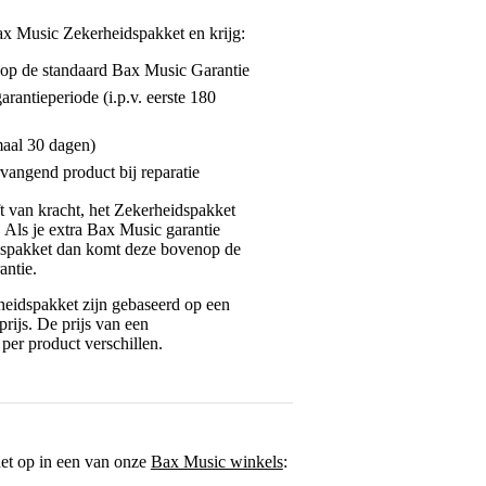
ax Music Zekerheidspakket en krijg:
enop de standaard Bax Music Garantie
garantieperiode (i.p.v. eerste 180
maal 30 dagen)
vangend product bij reparatie
jft van kracht, het Zekerheidspakket
. Als je extra Bax Music garantie
dspakket dan komt deze bovenop de
antie.
eidspakket zijn gebaseerd op een
rijs. De prijs van een
per product verschillen.
het op in een van onze
Bax Music winkels
: