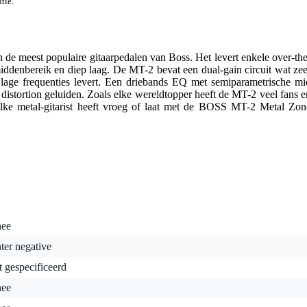
tie.
e meest populaire gitaarpedalen van Boss. Het levert enkele over-the
middenbereik en diep laag. De MT-2 bevat een dual-gain circuit wat zee
n lage frequenties levert. Een driebands EQ met semiparametrische mi
 distortion geluiden. Zoals elke wereldtopper heeft de MT-2 veel fans e
 elke metal-gitarist heeft vroeg of laat met de BOSS MT-2 Metal Zon
nee
ter negative
t gespecificeerd
nee