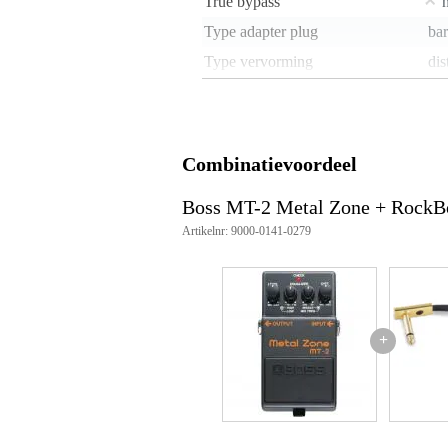
True bypass
Type adapter plug
ba
Type vervorming
dis
Variabel voltage
Voeding mogelijk via batterij
j
Voltage
9V
Combinatievoordeel
Voorzien van buizen
Boss MT-2 Metal Zone + RockBo
Gewicht en afmetingen inclusief verpakking
Artikelnr: 9000-0141-0279
Gewicht
40
(incl. verpakking)
Afmeting
12,
(incl. verpakking)
Productspecificaties
+
type: distortion
level: bestuurt het volume van d
low: bestuurt de lage frequenti
high: bestuurt de hoge frequenti
dist: bestuurt de hoeveelheid van