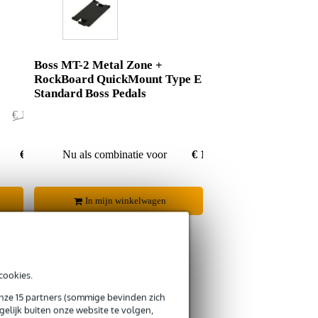
Boss MT-2 Metal Zone +
RockBoard QuickMount Type E
Standard Boss Pedals
€ 140,40
€ 0,40
€ 140,-
Nu als combinatie voor
€ 142,90
In mijn winkelwagen
cookies.
onze 15 partners (sommige bevinden zich
s retourneren
elijk buiten onze website te volgen,