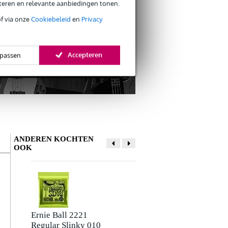
s CO2-neutrale verzending
eteren en relevante aanbiedingen tonen.
of via onze
Cookiebeleid
en
Privacy
Accepteren
passen
ANDEREN KOCHTEN
OOK
Ernie Ball 2221
RockBoard Flat
Regular Slinky 010
Patch Cable mono