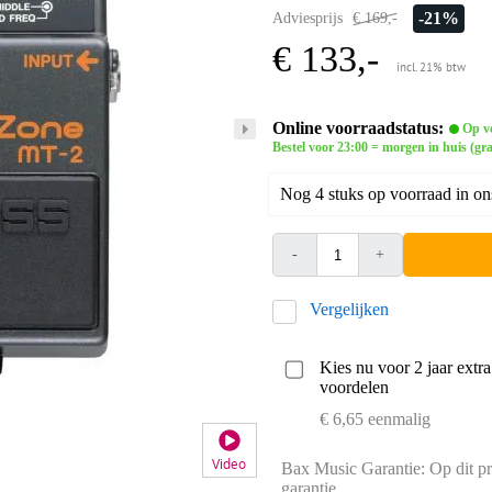
-21%
Adviesprijs
€ 169,-
€ 133,-
incl. 21% btw
Online voorraadstatus:
Op v
Bestel voor 23:00 = morgen in huis (gra
Nog 4 stuks op voorraad in on
-
+
Vergelijken
Kies nu voor 2 jaar extr
voordelen
€ 6,65 eenmalig
Video
Bax Music Garantie: Op dit pr
garantie.