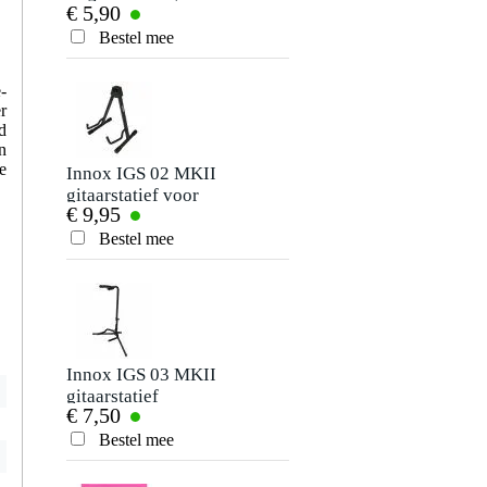
€ 5,90
€ 3,97
- 046 snarenset
jack haaks 10 cm
voor elektrische
Bestel mee
Bestel mee
gitaar
-
r
d
n
e
Innox IGS 02 MKII
Fazley C1B capo
gitaarstatief voor
voor gitaar zwart
€ 9,95
€ 6,75
akoestische gitaar
Bestel mee
Bestel mee
Innox IGS 03 MKII
Fazley PB01
gitaarstatief
plectrumhouder
€ 7,50
€ 2,95
Bestel mee
Bestel mee