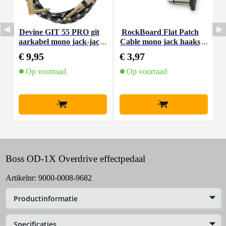
Devine GIT 55 PRO git
RockBoard Flat Patch
D
aarkabel mono jack-jac
Cable mono jack haaks
k
k haaks 5.5 meter
10 cm
j
€ 9,95
€ 3,97
€
Op voorraad
Op voorraad
+
+
Boss OD-1X Overdrive effectpedaal
Artikelnr:
9000-0008-9682
Productinformatie
Specificaties