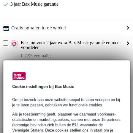
3 jaar Bax Music garantie
Gratis ophalen in de winkel
Kies nu voor 2 jaar extra Bax Music garantie en meer
voordelen
€ 7,95 eenmalig
Productinformatie
speciale editie Boss overdrive pedaal met nieuwe generatie geluid,
feel en respons
Cookie-instellingen bij Bax Music
nieuw ontwerp met superieure speelervaring die onbereikbaar is
met analoge overdrives
Om je bezoek aan onze website soepel te laten verlopen en bij
je te laten passen, gebruiken we functionele cookies.
krachtige real-time processing voor een scala aan rijke klanken met
natuurlijke compressie
Als je toestemming geeft, plaatsen we daarnaast voorkeurs-,
statistische en marketingcookies, samen met onze 15 partners
Bekijk alle productspecificaties
(sommige bevinden zich buiten de EU, waaronder de
Verenigde Staten). Deze cookies stellen ons in staat om je