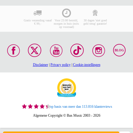
Gratis verzending vanaf
Voor 23:00 besteld,
30 dagen 'niet goed
€ 99,-
morgen in huis (mits
geld terug' garantie!
op voorraad)
BLOG
Disclaimer
|
Privacy policy
|
Cookie-instellingen
op basis van meer dan 113.816 klantreviews
Algemene Copyright © Bax Music 2003 - 2026