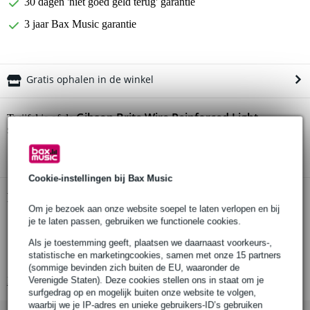
30 dagen 'niet goed geld terug' garantie
3 jaar Bax Music garantie
Gratis ophalen in de winkel
Gibson Brite Wire Reinforced Light
Twijfel je of de
snarenset voor elektrische gitaar
bij je past? Doe de check.
Start de check
Cookie-instellingen bij Bax Music
Productinformatie
Om je bezoek aan onze website soepel te laten verlopen en bij
je te laten passen, gebruiken we functionele cookies.
Gibson set van 6 gitaarsnaren
type: SEG-BWR10
Als je toestemming geeft, plaatsen we daarnaast voorkeurs-,
statistische en marketingcookies, samen met onze 15 partners
geschikt voor: elektrische gitaar
(sommige bevinden zich buiten de EU, waaronder de
Verenigde Staten). Deze cookies stellen ons in staat om je
Bekijk alle productspecificaties
surfgedrag op en mogelijk buiten onze website te volgen,
waarbij we je IP-adres en unieke gebruikers-ID’s gebruiken