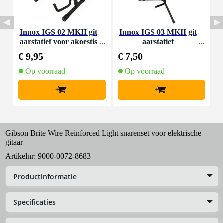
Innox IGS 02 MKII git
Innox IGS 03 MKII git
D
aarstatief voor akoestis
aarstatief
a
che gitaar
€ 9,95
€ 7,50
€
Op voorraad
Op voorraad
+
+
Gibson Brite Wire Reinforced Light snarenset voor elektrische
gitaar
Artikelnr:
9000-0072-8683
Productinformatie
Specificaties