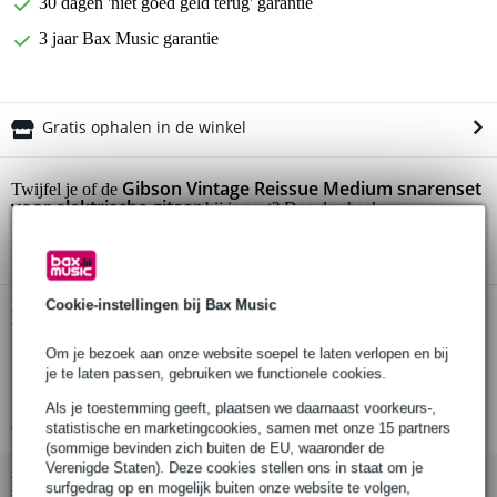
30 dagen 'niet goed geld terug' garantie
3 jaar Bax Music garantie
Gratis ophalen in de winkel
Gibson Vintage Reissue Medium snarenset
Twijfel je of de
voor elektrische gitaar
bij je past? Doe de check.
Start de check
Cookie-instellingen bij Bax Music
Productinformatie
Om je bezoek aan onze website soepel te laten verlopen en bij
Gibson set van 6 gitaarsnaren
je te laten passen, gebruiken we functionele cookies.
geschikt voor: elektrische gitaar
Als je toestemming geeft, plaatsen we daarnaast voorkeurs-,
Bekijk alle productspecificaties
statistische en marketingcookies, samen met onze 15 partners
(sommige bevinden zich buiten de EU, waaronder de
Verenigde Staten). Deze cookies stellen ons in staat om je
Bekijk ook eens (2)
surfgedrag op en mogelijk buiten onze website te volgen,