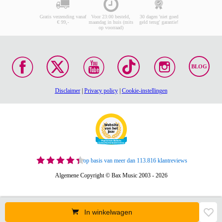
Gratis verzending vanaf
Voor 23:00 besteld,
30 dagen 'niet goed
€ 99,-
maandag in huis (mits
geld terug' garantie!
op voorraad)
BLOG
Disclaimer
|
Privacy policy
|
Cookie-instellingen
op basis van meer dan 113.816 klantreviews
Algemene Copyright © Bax Music 2003 - 2026
In winkelwagen