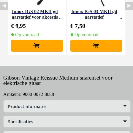
Innox IGS 02 MKII git
Innox IGS 03 MKII git
D
aarstatief voor akoestis
aarstatief
a
che gitaar
€ 9,95
€ 7,50
€
Op voorraad
Op voorraad
+
+
Gibson Vintage Reissue Medium snarenset voor
elektrische gitaar
Artikelnr:
9000-0072-8688
Productinformatie
Specificaties