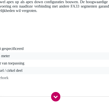
el apex up als apex down configuraties bouwen. De hoogwaardige a
atvoering een naadloze verbinding met andere FA33 segmenten garande
elijkheden wil vergroten.
t gespecificeerd
 meter
t van toepassing
kel / cirkel deel
iehoek
,0 kg
0,0 x 60,0 x 30,0 cm