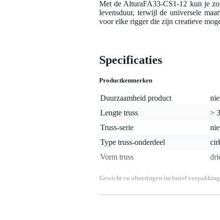
Met de AlturaFA33-CS1-12 kun je zow
levensduur, terwijl de universele ma
voor elke rigger die zijn creatieve mog
Specificaties
Productkenmerken
Duurzaamheid product
nie
Lengte truss
> 3
Truss-serie
nie
Type truss-onderdeel
cir
Vorm truss
dr
Gewicht en afmetingen inclusief verpakking
Gewicht
12
(incl. verpakking)
Afmeting
33
(incl. verpakking)