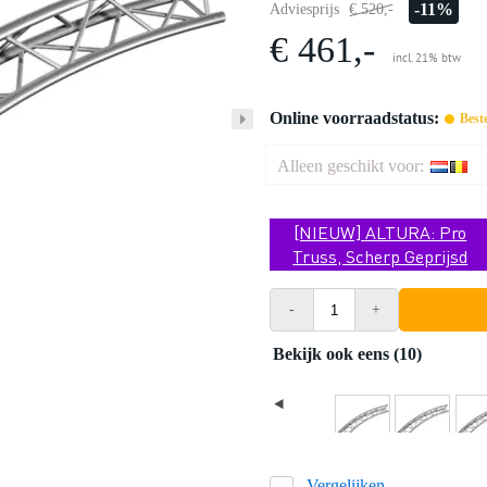
-11%
Adviesprijs
€ 520,-
€ 461,-
incl. 21% btw
Online voorraadstatus:
Best
Alleen geschikt voor:
[NIEUW] ALTURA: Pro
Truss, Scherp Geprijsd
-
+
Bekijk ook eens (10)
Vergelijken