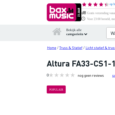
op b
Gratis verzending vana
Voor 23:00 besteld, mo
Bekijk alle
categorieën
Home
Truss & Statief
Licht statief & trus
/
/
Altura FA33-CS1-1
0
nog geen reviews
s
POPULAIR