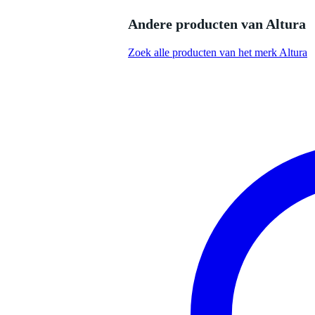
Productspecificaties
Andere producten van Altura
geproduceerd in Europa volgens 
gefabriceerd door een fabrikant 
Zoek alle producten van het merk Altura
productie door gekwalificeerd p
geschikt voor apex up of apex 
vervaardigd uit hoogwaardige 
voorzien van 50mm hoofdbuize
segment van een 12 meter cirkel 
geleverd exclusief koppelingen, 
lengte: 330 cm
breedte: 60 cm
hoogte: 30 cm
gewicht: 12 kg