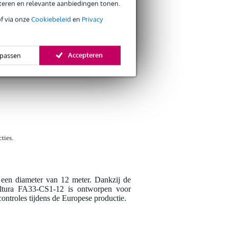
eteren en relevante aanbiedingen tonen.
of via onze
Cookiebeleid
en
Privacy
Schrijf zelf een r
Accepteren
passen
Je naam
Er zijn nog geen reviews
Je beoordeling
Je ervaring
ties.
t een diameter van 12 meter. Dankzij de
 Altura FA33-CS1-12 is ontworpen voor
controles tijdens de Europese productie.
Verstuur