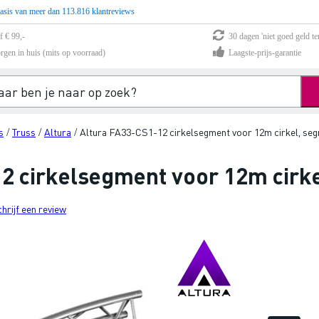
asis van meer dan 113.816 klantreviews
f € 99,-
30 dagen 'niet goed geld te
rgen in huis (mits op voorraad)
Laagste-prijs-garantie
s
Truss
Altura
Altura FA33-CS1-12 cirkelsegment voor 12m cirkel, seg
/
/
/
2 cirkelsegment voor 12m cirk
chrijf een review