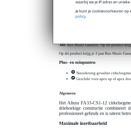
waarbij we je IP-adres en uniek
Productinformatie
Reviews
(0)
Down
Je kunt je cookievoorkeuren op 
policy
.
Altura FA33-CS1-12 cirkelsegment voo
Artikelnr:
9000-0154-3551
Servicebelofte
Bax Music Garantie
: Op dit product kri
Op dit product krijg je 3 jaar Bax Music Gara
Plus- en minpunten
Nauwkeurig gewalste cirkelsegmente
Geschikt voor apex up of apex dow
Algemeen
Het Altura FA33-CS1-12 cirkelsegment 
driehoekige constructie combineert 
professioneel gebruik en is uiterst be
Maximale inzetbaarheid