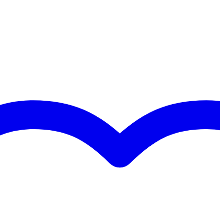
strenge eisen
met meer dan 20 jaar ervaring
ersoneel en geavanceerde lasrobots
down gebruik
EN AW-6082 T6 aluminiumlegering
n met 2mm wanddikte
(1/12 deel)
pinnen en clips