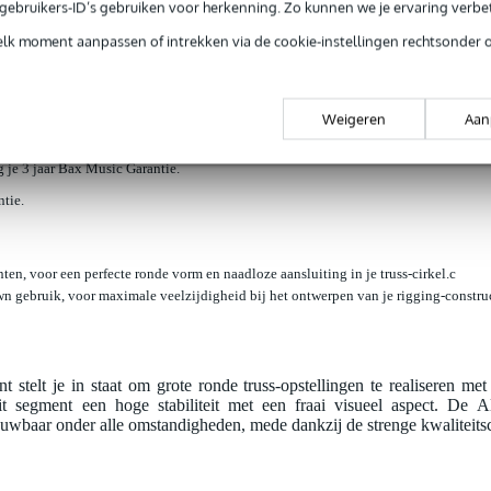
e gebruikers-ID’s gebruiken voor herkenning. Zo kunnen we je ervaring verb
loads (2)
elk moment aanpassen of intrekken via de cookie-instellingen rechtsonder 
r 12m cirkel, segment 1/12
Weigeren
Aan
jg je 3 jaar Bax Music Garantie.
ntie.
n, voor een perfecte ronde vorm en naadloze aansluiting in je truss-cirkel.c
n gebruik, voor maximale veelzijdigheid bij het ontwerpen van je rigging-construc
stelt je in staat om grote ronde truss-opstellingen te realiseren me
dit segment een hoge stabiliteit met een fraai visueel aspect. De
trouwbaar onder alle omstandigheden, mede dankzij de strenge kwaliteits