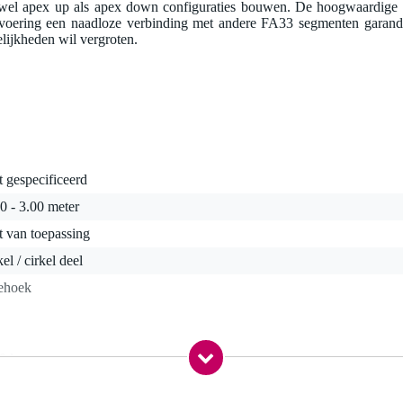
el apex up als apex down configuraties bouwen. De hoogwaardige a
atvoering een naadloze verbinding met andere FA33 segmenten garande
elijkheden wil vergroten.
t gespecificeerd
0 - 3.00 meter
t van toepassing
kel / cirkel deel
iehoek
,0 kg
0,0 x 60,0 x 30,0 cm