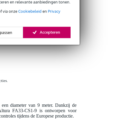
eteren en relevante aanbiedingen tonen.
of via onze
Cookiebeleid
en
Privacy
Schrijf zelf een r
Accepteren
passen
Je naam
Er zijn nog geen reviews
Je beoordeling
Je ervaring
ties.
et een diameter van 9 meter. Dankzij de
e Altura FA33-CS1-9 is ontworpen voor
controles tijdens de Europese productie.
Verstuur