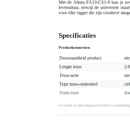
Met de Altura FA33-CS1-9 kun je zow
levensduur, terwijl de universele ma
voor elke rigger die zijn creatieve mog
Specificaties
Productkenmerken
Duurzaamheid product
nie
Lengte truss
2.0
Truss-serie
nie
Type truss-onderdeel
cir
Vorm truss
dr
Gewicht en afmetingen inclusief verpakking
Gewicht
11
(incl. verpakking)
Afmeting
24
(incl. verpakking)