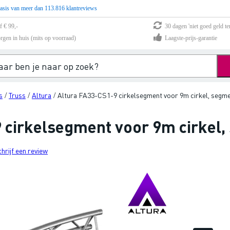
asis van meer dan 113.816 klantreviews
f € 99,-
30 dagen 'niet goed geld te
rgen in huis (mits op voorraad)
Laagste-prijs-garantie
s
Truss
Altura
Altura FA33-CS1-9 cirkelsegment voor 9m cirkel, segme
/
/
/
 cirkelsegment voor 9m cirkel,
chrijf een review