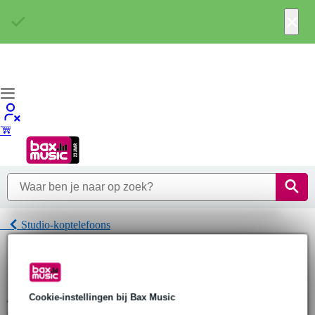
×
Studio-koptelefoons
Home
Hoofdtelefoons
Studio-koptelefoons
Audio Technica Studio-koptelefoons
Cookie-instellingen bij Bax Music