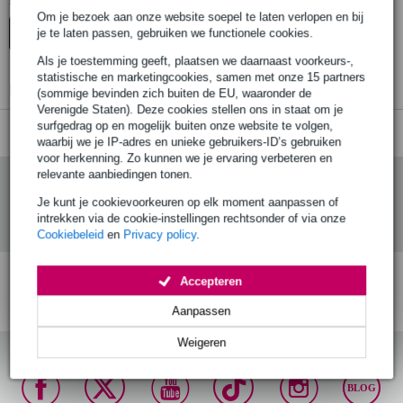
Er zijn geen producten gevonden.
Om je bezoek aan onze website soepel te laten verlopen en bij
je te laten passen, gebruiken we functionele cookies.
Top-10
Start Keuzehulp
Advies
Als je toestemming geeft, plaatsen we daarnaast voorkeurs-,
statistische en marketingcookies, samen met onze 15 partners
Er zijn geen producten gevonden.
(sommige bevinden zich buiten de EU, waaronder de
Verenigde Staten). Deze cookies stellen ons in staat om je
surfgedrag op en mogelijk buiten onze website te volgen,
waarbij we je IP-adres en unieke gebruikers-ID’s gebruiken
voor herkenning. Zo kunnen we je ervaring verbeteren en
relevante aanbiedingen tonen.
Je kunt je cookievoorkeuren op elk moment aanpassen of
intrekken via de cookie-instellingen rechtsonder of via onze
Cookiebeleid
en
Privacy policy
.
Accepteren
Gratis verzending vanaf
Voor 23:00 besteld,
30 dagen 'niet goed
€ 99,-
maandag in huis (mits
geld terug' garantie!
Aanpassen
op voorraad)
Weigeren
BLOG