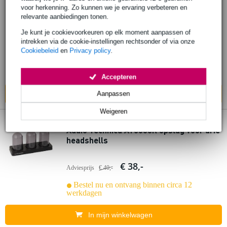
voor herkenning. Zo kunnen we je ervaring verbeteren en
Audio Technica AT-6181 DL
relevante aanbiedingen tonen.
stroboscoopschijf en stroboscooplicht
Je kunt je cookievoorkeuren op elk moment aanpassen of
intrekken via de cookie-instellingen rechtsonder of via onze
€ 129,-
Adviesprijs
€ 163,-
Cookiebeleid
en
Privacy policy
.
Bestel nu en ontvang binnen circa 12
werkdagen
Accepteren
In mijn winkelwagen
Aanpassen
Weigeren
Audio Technica AT6003R opslag voor drie
headshells
€ 38,-
Adviesprijs
€ 40,-
Bestel nu en ontvang binnen circa 12
werkdagen
In mijn winkelwagen