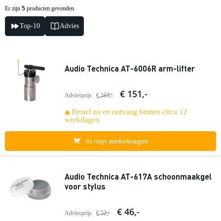
5
Er zijn
producten gevonden.
Top-10
Advies
Audio Technica AT-6006R arm-lifter
€ 151,-
Adviesprijs
€ 163,-
Bestel nu en ontvang binnen circa 12
werkdagen
In mijn winkelwagen
Audio Technica AT-617A schoonmaakgel
voor stylus
€ 46,-
Adviesprijs
€ 52,-