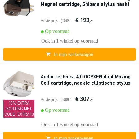
Magnet cartridge, Shibata stylus naakt
€ 193,-
Adviesprijs
€ 242,-
Op voorraad
Ook in
1 winkel
op voorraad
In mijn winkelwagen
Audio Technica AT-OC9XEN dual Moving
Coil cartridge, naakte elliptische stylus
€ 307,-
Adviesprijs
€ 408,-
10% EXTRA
KORTING MET
Op voorraad
CODE: EXTRA10
Ook in
1 winkel
op voorraad
In mijn winkelwagen