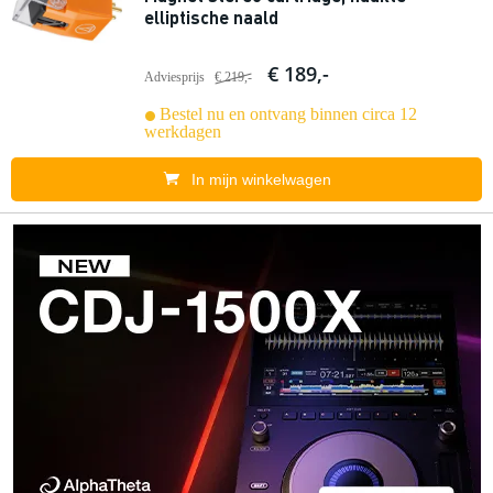
elliptische naald
€ 189,-
Adviesprijs
€ 219,-
Bestel nu en ontvang binnen circa 12
werkdagen
In mijn winkelwagen