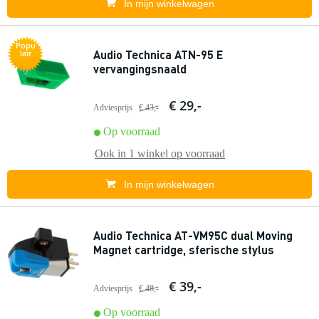
In mijn winkelwagen
Popu
Audio Technica ATN-95 E
lair
vervangingsnaald
€ 29,-
Adviesprijs
€ 43,-
Op voorraad
Ook in
1 winkel
op voorraad
In mijn winkelwagen
Audio Technica AT-VM95C dual Moving
Magnet cartridge, sferische stylus
€ 39,-
Adviesprijs
€ 48,-
Op voorraad