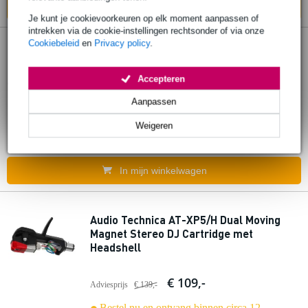
In mijn winkelwagen
Je kunt je cookievoorkeuren op elk moment aanpassen of
intrekken via de cookie-instellingen rechtsonder of via onze
Cookiebeleid
en
Privacy policy
.
Audio Technica VM510CB high-end V-
Magnet stereo cartridge, sferische naald
Accepteren
€ 101,-
Aanpassen
Adviesprijs
€ 139,-
Weigeren
Bestel nu en ontvang binnen circa 12
werkdagen
In mijn winkelwagen
Audio Technica AT-XP5/H Dual Moving
Magnet Stereo DJ Cartridge met
Headshell
€ 109,-
Adviesprijs
€ 139,-
Bestel nu en ontvang binnen circa 12