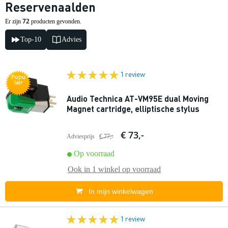
Reservenaalden
72
Er zijn
producten gevonden.
Top-10
Advies
1 review
Popu
lair
Audio Technica AT-VM95E dual Moving
Magnet cartridge, elliptische stylus
€ 73,-
Adviesprijs
€ 77,-
Op voorraad
Ook in
1 winkel
op voorraad
In mijn winkelwagen
1 review