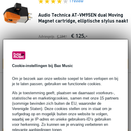
1 review
Audio Technica AT-VM95EN dual Moving
Magnet cartridge, elliptische stylus naakt
€ 125,-
Adviesprijs
€ 184,-
Bestel nu en ontvang binnen circa 12
werkdagen
In mijn winkelwagen
Cookie-instellingen bij Bax Music
Om je bezoek aan onze website soepel te laten verlopen en bij
je te laten passen, gebruiken we functionele cookies.
Audio Technica AT-HS10SV Headshell
zilver
Als je toestemming geeft, plaatsen we daarnaast voorkeurs-,
statistische en marketingcookies, samen met onze 15 partners
(sommige bevinden zich buiten de EU, waaronder de
€ 34,-
Adviesprijs
€ 49,-
Verenigde Staten). Deze cookies stellen ons in staat om je
surfgedrag op en mogelijk buiten onze website te volgen,
Bestel nu en ontvang binnen circa 12
waarbij we je IP-adres en unieke gebruikers-ID’s gebruiken
werkdagen
voor herkenning. Zo kunnen we je ervaring verbeteren en
relevante aanbiedingen tonen.