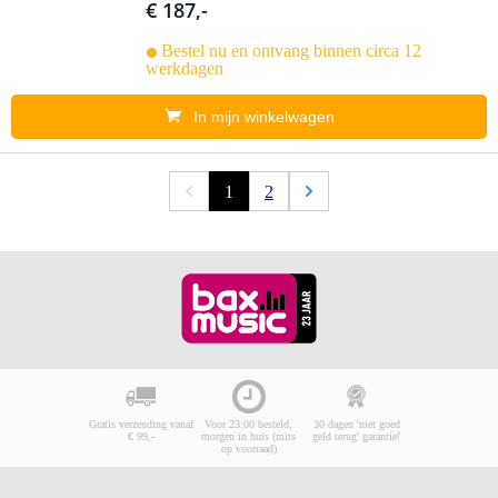
€ 187,-
Bestel nu en ontvang binnen circa 12
werkdagen
In mijn winkelwagen
1
2
Gratis verzending vanaf
Voor 23:00 besteld,
30 dagen 'niet goed
€ 99,-
morgen in huis (mits
geld terug' garantie!
op voorraad)