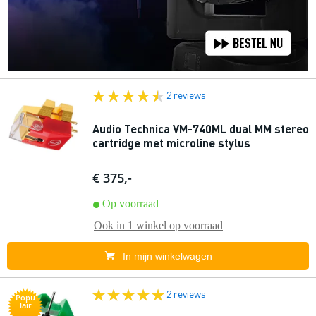
2 reviews
Audio Technica VM-740ML dual MM stereo
cartridge met microline stylus
€ 375,-
Op voorraad
Ook in
1 winkel
op voorraad
In mijn winkelwagen
2 reviews
Popu
lair