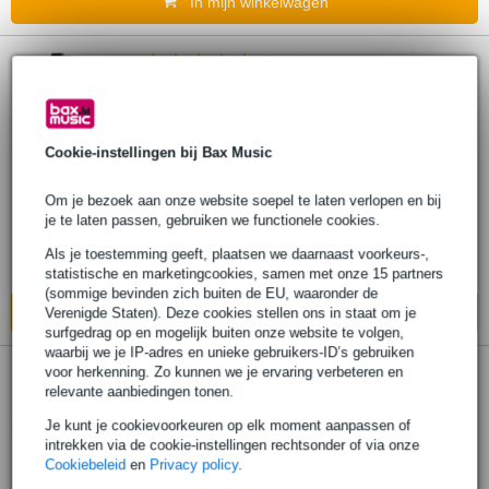
In mijn winkelwagen
10 reviews
Gravity MA DRINK M drankhouder voor
statief
Cookie-instellingen bij Bax Music
€ 10,85
Adviesprijs
€ 15,10
Om je bezoek aan onze website soepel te laten verlopen en bij
je te laten passen, gebruiken we functionele cookies.
Op voorraad bij de leverancier
Als je toestemming geeft, plaatsen we daarnaast voorkeurs-,
Ook in
2 winkels
op voorraad
statistische en marketingcookies, samen met onze 15 partners
(sommige bevinden zich buiten de EU, waaronder de
In mijn winkelwagen
Verenigde Staten). Deze cookies stellen ons in staat om je
surfgedrag op en mogelijk buiten onze website te volgen,
waarbij we je IP-adres en unieke gebruikers-ID’s gebruiken
3 reviews
voor herkenning. Zo kunnen we je ervaring verbeteren en
relevante aanbiedingen tonen.
Gravity MA TRAY 1 tray voor
Je kunt je cookievoorkeuren op elk moment aanpassen of
microfoonstatief
intrekken via de cookie-instellingen rechtsonder of via onze
Cookiebeleid
en
Privacy policy
.