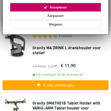
€ 20,90
Adviesprijs
€ 30,-
Accepteren
Op voorraad bij de leverancier
Aanpassen
In mijn winkelwagen
Weigeren
2 reviews
Gravity MA DRINK L drankhouder voor
statief
€ 11,90
Adviesprijs
€ 17,95
Op voorraad bij de leverancier
In mijn winkelwagen
Gravity GMATH01B Tablet Holder with
VARI®-ARM Tablet houder voor