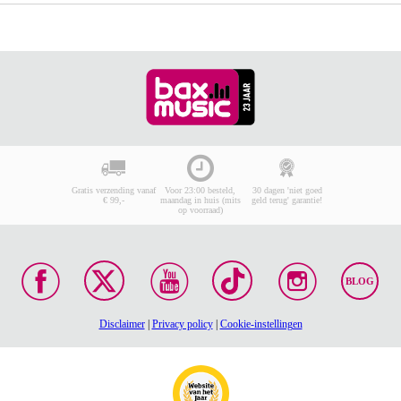
Gratis verzending vanaf
Voor 23:00 besteld,
30 dagen 'niet goed
€ 99,-
maandag in huis (mits
geld terug' garantie!
op voorraad)
BLOG
Disclaimer
|
Privacy policy
|
Cookie-instellingen