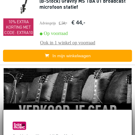
(B-Stock) Gravity MS TBA 01 broadcast
microfoon statief
€ 44,-
10% EXTRA
Adviesprijs
€ 58,-
KORTING MET
CODE: EXTRA10
Op voorraad
Ook in
1 winkel
op voorraad
In mijn winkelwagen