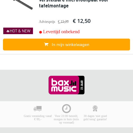
tafelmontage
€ 12,50
Adviesprijs
€ 15,20
🔥HOT & NEW
Levertijd onbekend
In mijn winkelwagen
Gratis verzending vanaf
Voor 23:00 besteld,
30 dagen 'niet goed
€ 99,-
morgen in huis (mits
geld terug' garantie!
op voorraad)