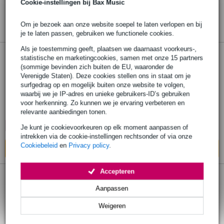
Cookie-instellingen bij Bax Music
Om je bezoek aan onze website soepel te laten verlopen en bij
je te laten passen, gebruiken we functionele cookies.
Als je toestemming geeft, plaatsen we daarnaast voorkeurs-,
statistische en marketingcookies, samen met onze 15 partners
Gravity GMAVARIARML38 Versatile Swivel
(sommige bevinden zich buiten de EU, waaronder de
Arm with Central Locking Zwenkarm met
Verenigde Staten). Deze cookies stellen ons in staat om je
centrale vergrendelmechanisme
surfgedrag op en mogelijk buiten onze website te volgen,
waarbij we je IP-adres en unieke gebruikers-ID’s gebruiken
voor herkenning. Zo kunnen we je ervaring verbeteren en
€ 45,-
Adviesprijs
€ 60,-
relevante aanbiedingen tonen.
🔥HOT & NEW
Op voorraad bij de leverancier
Je kunt je cookievoorkeuren op elk moment aanpassen of
intrekken via de cookie-instellingen rechtsonder of via onze
Cookiebeleid
en
Privacy policy
.
In mijn winkelwagen
Accepteren
Gravity GMAVARIARMM38 Versatile Swivel
Aanpassen
Arm with Central Locking Zwenkarm met
centrale vergrendelmechanisme
Weigeren