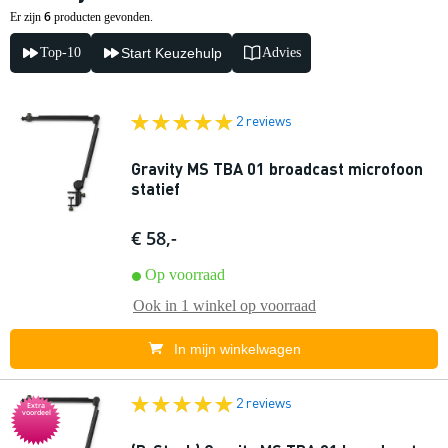
6
Er zijn
producten gevonden.
Top-10
Start Keuzehulp
Advies
2 reviews
Gravity MS TBA 01 broadcast microfoon
statief
€ 58,-
Op voorraad
Ook in
1 winkel
op voorraad
In mijn winkelwagen
2 reviews
Extra
voordeel