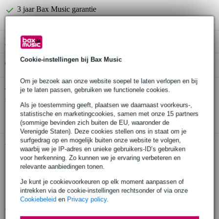
3 jaar Bax Music garantie
B-Stock
vanaf € 54,00
Cookie-instellingen bij Bax Music
Gratis ophalen in de winkel
Om je bezoek aan onze website soepel te laten verlopen en bij
Gravity MS TBA 01 broadcast microfoon
je te laten passen, gebruiken we functionele cookies.
Twijfel je of de
statief
bij je past? Doe de check.
Als je toestemming geeft, plaatsen we daarnaast voorkeurs-,
Start de check
statistische en marketingcookies, samen met onze 15 partners
(sommige bevinden zich buiten de EU, waaronder de
Verenigde Staten). Deze cookies stellen ons in staat om je
surfgedrag op en mogelijk buiten onze website te volgen,
Productinformatie
waarbij we je IP-adres en unieke gebruikers-ID’s gebruiken
voor herkenning. Zo kunnen we je ervaring verbeteren en
Gravity MS TBA 01
relevante aanbiedingen tonen.
broadcast microfoon statief
Je kunt je cookievoorkeuren op elk moment aanpassen of
inclusief kabelgeleider
intrekken via de cookie-instellingen rechtsonder of via onze
Cookiebeleid
en
Privacy policy
.
Bekijk alle productspecificaties