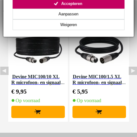
Accepteren
Accessoires (11)
Aanpassen
Weigeren
Devine MIC100/10 XL
Devine MIC100/1.5 XL
D
R microfoon- en signaal
R microfoon- en signaal
m
kabel 10 meter
kabel 1.5 meter
€ 9,95
€ 5,95
€
Op voorraad
Op voorraad
+
+