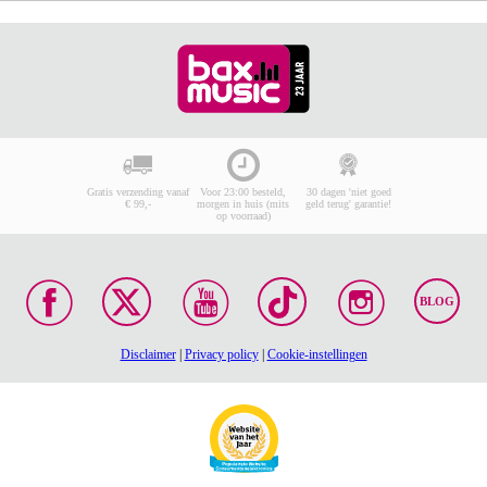
Gratis verzending vanaf
Voor 23:00 besteld,
30 dagen 'niet goed
€ 99,-
morgen in huis (mits
geld terug' garantie!
op voorraad)
BLOG
Disclaimer
|
Privacy policy
|
Cookie-instellingen