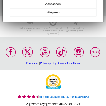
Aanpassen
Weigeren
Gratis verzending vanaf
Voor 23:00 besteld,
30 dagen 'niet goed
€ 99,-
morgen in huis (mits
geld terug' garantie!
op voorraad)
BLOG
Disclaimer
|
Privacy policy
|
Cookie-instellingen
op basis van meer dan 113.816 klantreviews
Algemene Copyright © Bax Music 2003 - 2026