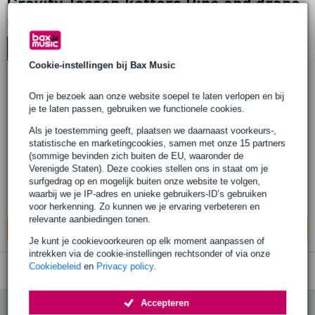
Gravity Tassen koffers Pipe and drape
1
Er is
product gevonden.
Top-10
Cookie-instellingen bij Bax Music
Om je bezoek aan onze website soepel te laten verlopen en bij
Gravity GBGPAD4B Transport bag for Pipe
je te laten passen, gebruiken we functionele cookies.
and Drape systems Transporttas voor
Als je toestemming geeft, plaatsen we daarnaast voorkeurs-,
Pipe & Drape systemen
statistische en marketingcookies, samen met onze 15 partners
(sommige bevinden zich buiten de EU, waaronder de
Verenigde Staten). Deze cookies stellen ons in staat om je
€ 75,-
Adviesprijs
€ 129,-
surfgedrag op en mogelijk buiten onze website te volgen,
waarbij we je IP-adres en unieke gebruikers-ID’s gebruiken
Op voorraad bij de leverancier
voor herkenning. Zo kunnen we je ervaring verbeteren en
relevante aanbiedingen tonen.
In mijn winkelwagen
Je kunt je cookievoorkeuren op elk moment aanpassen of
intrekken via de cookie-instellingen rechtsonder of via onze
Cookiebeleid
en
Privacy policy
.
Accepteren