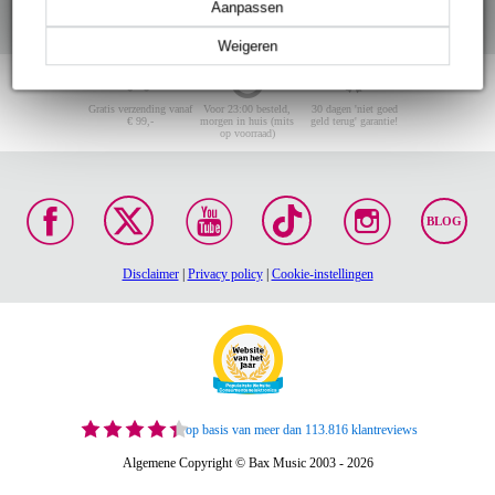
Aanpassen
Weigeren
Gratis verzending vanaf
Voor 23:00 besteld,
30 dagen 'niet goed
€ 99,-
morgen in huis (mits
geld terug' garantie!
op voorraad)
BLOG
Disclaimer
|
Privacy policy
|
Cookie-instellingen
op basis van meer dan 113.816 klantreviews
Algemene Copyright © Bax Music 2003 - 2026