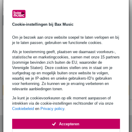
Gravity Statief adapter spigot
1
Er is
product gevonden.
Top-10
Cookie-instellingen bij Bax Music
Om je bezoek aan onze website soepel te laten verlopen en bij
je te laten passen, gebruiken we functionele cookies.
Gravity SF 36 T28 F reducer flange 35mm
naar 28 mm TV-spigot female
Als je toestemming geeft, plaatsen we daarnaast voorkeurs-,
statistische en marketingcookies, samen met onze 15 partners
(sommige bevinden zich buiten de EU, waaronder de
€ 20,90
Adviesprijs
€ 35,-
Verenigde Staten). Deze cookies stellen ons in staat om je
surfgedrag op en mogelijk buiten onze website te volgen,
Op voorraad bij de leverancier
waarbij we je IP-adres en unieke gebruikers-ID’s gebruiken
voor herkenning. Zo kunnen we je ervaring verbeteren en
relevante aanbiedingen tonen.
In mijn winkelwagen
Je kunt je cookievoorkeuren op elk moment aanpassen of
intrekken via de cookie-instellingen rechtsonder of via onze
Cookiebeleid
en
Privacy policy
.
Accepteren