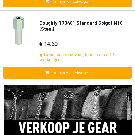
In mijn winkelwagen
Doughty T73401 Standard Spigot M10
(Steel)
€ 14,60
Bestel nu en ontvang binnen circa 13
werkdagen
In mijn winkelwagen