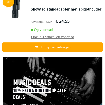
lair
Showtec standadapter met spigothouder
€ 24,55
Adviesprijs
€ 32,-
Op voorraad
Ook in
1 winkel
op voorraad
In mijn winkelwagen