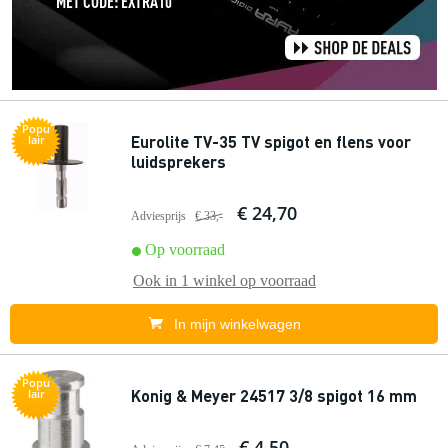
Popu
Eurolite TV-35 TV spigot en flens voor
lair
luidsprekers
€ 24,70
Adviesprijs
€ 33,-
Op voorraad
Ook in
1 winkel
op voorraad
In mijn winkelwagen
Popu
Konig & Meyer 24517 3/8 spigot 16 mm
lair
€ 4,50