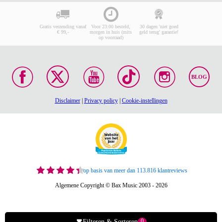
Gratis verzending vanaf
Voor 23:00 besteld,
30 dagen 'niet goed
€ 99,-
morgen in huis (mits
geld terug' garantie!
op voorraad)
BLOG
Disclaimer
|
Privacy policy
|
Cookie-instellingen
op basis van meer dan 113.816 klantreviews
Algemene Copyright © Bax Music 2003 - 2026
0
Filteren & Sorteren