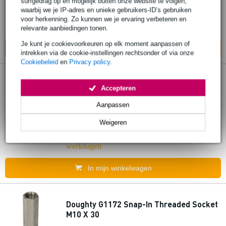
€ 11,80
surfgedrag op en mogelijk buiten onze website te volgen,
waarbij we je IP-adres en unieke gebruikers-ID’s gebruiken
Bestel nu en ontvang binnen circa 13
voor herkenning. Zo kunnen we je ervaring verbeteren en
werkdagen
relevante aanbiedingen tonen.
Je kunt je cookievoorkeuren op elk moment aanpassen of
In mijn winkelwagen
intrekken via de cookie-instellingen rechtsonder of via onze
Cookiebeleid
en
Privacy policy
.
Doughty G1171 Snap-In Threaded Socket
Accepteren
M12 X 35
Aanpassen
€ 12,10
Weigeren
Bestel nu en ontvang binnen circa 13
werkdagen
In mijn winkelwagen
Doughty G1172 Snap-In Threaded Socket
M10 X 30