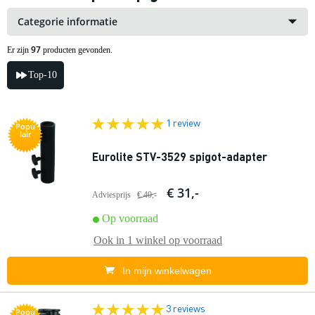
Categorie informatie
97
Er zijn
producten gevonden.
Top-10
1 review
Popu
lair
Eurolite STV-3529 spigot-adapter
€ 31,-
Adviesprijs
€ 40,-
Op voorraad
Ook in
1 winkel
op voorraad
In mijn winkelwagen
3 reviews
Popu