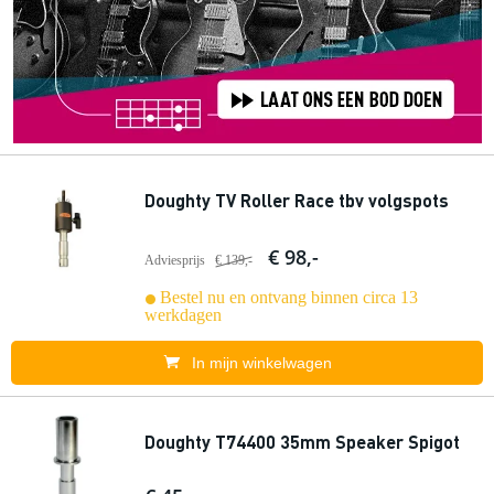
Doughty TV Roller Race tbv volgspots
€ 98,-
Adviesprijs
€ 139,-
Bestel nu en ontvang binnen circa 13
werkdagen
In mijn winkelwagen
Doughty T74400 35mm Speaker Spigot