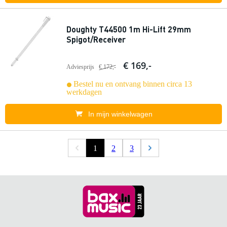
Doughty T44500 1m Hi-Lift 29mm
Spigot/Receiver
€ 169,-
Adviesprijs
€ 172,-
Bestel nu en ontvang binnen circa 13
werkdagen
In mijn winkelwagen
1
2
3