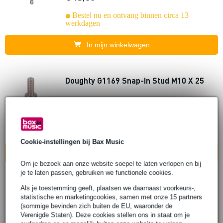
Bestel nu en ontvang binnen circa 13
werkdagen
In mijn winkelwagen
Doughty G1169 Snap-In Stud M10 X 25
€ 11,80
Bestel nu en ontvang binnen circa 13
werkdagen
Cookie-instellingen bij Bax Music
In mijn winkelwagen
Om je bezoek aan onze website soepel te laten verlopen en bij
je te laten passen, gebruiken we functionele cookies.
Doughty G1170 Snap-In Swivel/Joiner
Als je toestemming geeft, plaatsen we daarnaast voorkeurs-,
statistische en marketingcookies, samen met onze 15 partners
Stud
(sommige bevinden zich buiten de EU, waaronder de
Verenigde Staten). Deze cookies stellen ons in staat om je