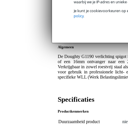
Bax Music Garantie
: Op dit product kri
waarbij we je IP-adres en uniek
Op dit product krijg je 3 jaar Bax Music Gara
Je kunt je cookievoorkeuren op 
policy
.
Plus- en minpunten
Flexibele toepassing voor verschil
Duurzaam materiaal voor lange le
Algemeen
De Doughty G1190 verlichting spigot 
of een 16mm ontvanger naar een 28mm 
Verkrijgbaar in zowel roestvrij staal 
voor gebruik in professionele licht-
specifieke WLL (Werk Belastingslimiet)
Specificaties
Productkenmerken
Duurzaamheid product
nie