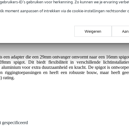
jg je 3 jaar Bax Music Garantie.
e gebruikers-ID’s gebruiken voor herkenning. Zo kunnen we je ervaring verb
ntie.
elk moment aanpassen of intrekken via de cookie-instellingen rechtsonder 
lende rigging setups.
Weigeren
Aan
vensduur.
is een adapter die een 29mm ontvanger omvormt naar een 16mm spigot
spigot. Dit biedt flexibiliteit in verschillende lichtinstallaties
als aluminium voor extra duurzaamheid en kracht. De spigot is ontworpe
 en riggingtoepassingen en heeft een robuuste bouw, maar heeft gee
 rating.
t gespecificeerd