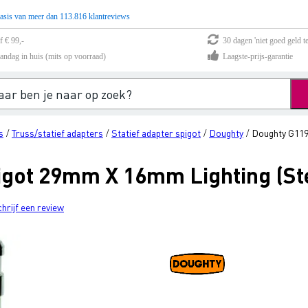
asis van meer dan 113.816 klantreviews
f € 99,-
30 dagen 'niet goed geld te
andag in huis (mits op voorraad)
Laagste-prijs-garantie
s
Truss/statief adapters
Statief adapter spigot
Doughty
Doughty G119
/
/
/
/
got 29mm X 16mm Lighting (St
chrijf een review