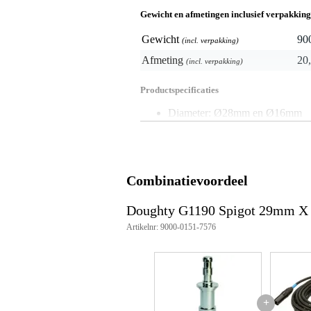
Gewicht en afmetingen inclusief verpakking
Gewicht
90
(incl. verpakking)
Afmeting
20,
(incl. verpakking)
Productspecificaties
Diameter: Ø28mm en Ø16mm
Materiaal: Roestvrij staal of A
Gewicht: 0,56 kg
WLL: Niet beoordeeld
Geschikt voor: Verlichting riggi
Artikelnummer: G1190
Combinatievoordeel
Afmetingen: 28mm x 16mm
Kleur: Metaal (afhankelijk van m
Doughty G1190 Spigot 29mm X 
Artikelnr: 9000-0151-7576
+