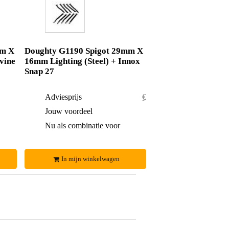
mm X
Doughty G1190 Spigot 29mm X
vine
16mm Lighting (Steel) + Innox
Snap 27
€ 67,-
Adviesprijs
€ 43,50
€ 6,-
Jouw voordeel
€ 1,50
€ 61,-
Nu als combinatie voor
€ 42,-
In mijn winkelwagen