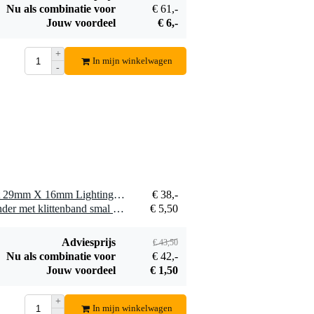
Nu als combinatie voor
€ 61,-
Ayra DMX
Jouw voordeel
€ 6,-
Terminator
€ 5,50
+
In mijn winkelwagen
Bestel mee
-
1 x Doughty G1190 Spigot 29mm X 16mm Lighting (Steel)
€ 38,-
1 x Innox Snap 27 kabelbinder met klittenband smal zwart (10 stuks)
€ 5,50
Adviesprijs
€ 43,50
Nu als combinatie voor
€ 42,-
Jouw voordeel
€ 1,50
+
In mijn winkelwagen