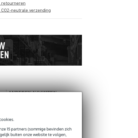
s retourneren
s CO2-neutrale verzending
ANDEREN KOCHTEN
OOK
Schrijf zelf een review
cookies.
onze 15 partners (sommige bevinden zich
Je naam
elijk buiten onze website te volgen,
Er zijn nog geen reviews voor dit product.