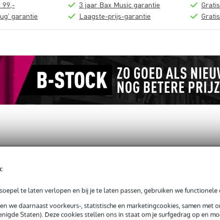
 99,-
3 jaar Bax Music garantie
Grati
ug' garantie
Laagste-prijs-garantie
Grati
loads (1)
c
Lighting (Steel)
oepel te laten verlopen en bij je te laten passen, gebruiken we functionele 
sen we daarnaast voorkeurs-, statistische en marketingcookies, samen met 
nigde Staten). Deze cookies stellen ons in staat om je surfgedrag op en mog