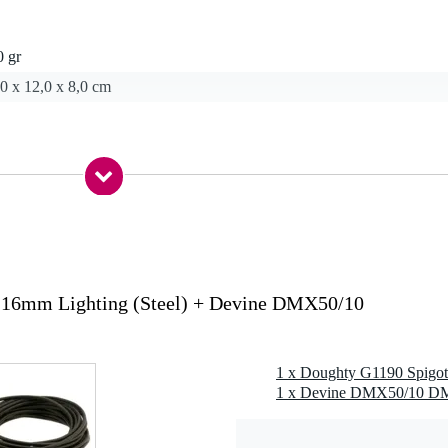
0 gr
0 x 12,0 x 8,0 cm
W6082 aluminium
ng
ateriaalkeuze)
16mm Lighting (Steel) + Devine DMX50/10