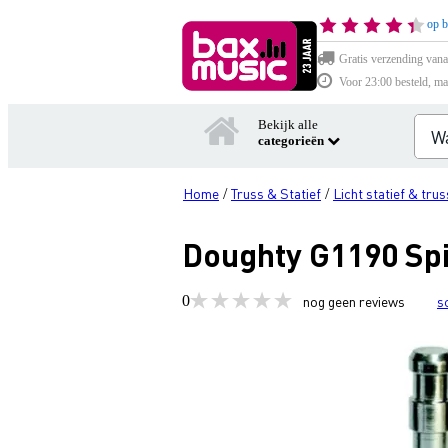
op b
Gratis verzending vana
Voor 23:00 besteld, ma
Bekijk alle
categorieën
Home
Truss & Statief
Licht statief & trus
/
/
Doughty G1190 Spi
0
nog geen reviews
s