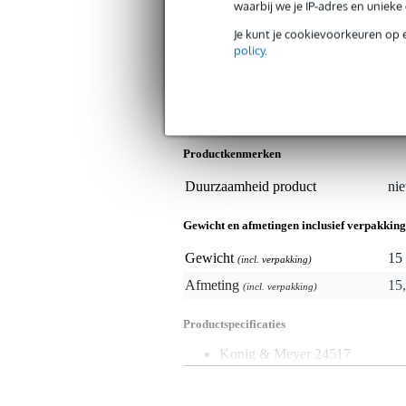
Algemeen
waarbij we je IP-adres en uniek
Wellicht heb je een tv of een licht-
Je kunt je cookievoorkeuren op 
draaibaar te houden. Zo'n product k
policy
.
schroefdraadadapter. Meer dan deze
bevestigen.
Specificaties
Productkenmerken
Duurzaamheid product
nie
Gewicht en afmetingen inclusief verpakking
Gewicht
15 
(incl. verpakking)
Afmeting
15,
(incl. verpakking)
Productspecificaties
Konig & Meyer 24517
spigot/pin
diameter: 16 mm
schroefdraad: 3/8 inch