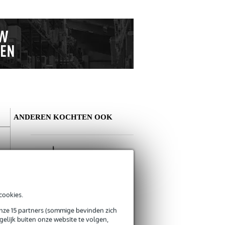
ANDEREN KOCHTEN OOK
Schrijf zelf een review
Je naam
Er zijn nog geen reviews voor dit product.
Innox IVA 45 solo
cookies.
microfoonstatief
€ 25,-
onze 15 partners (sommige bevinden zich
Je beoordeling
Bestel mee
elijk buiten onze website te volgen,