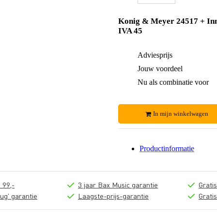
Konig & Meyer 24517 + In
IVA 45
Adviesprijs
Jouw voordeel
Nu als combinatie voor
In mijn winkelwagen
Productinformatie
 99,-
3 jaar Bax Music garantie
Grati
ug' garantie
Laagste-prijs-garantie
Grati