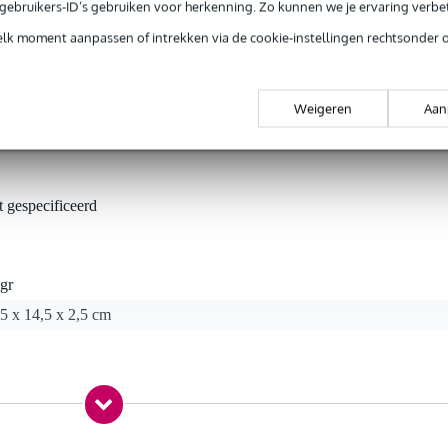
e gebruikers-ID’s gebruiken voor herkenning. Zo kunnen we je ervaring verb
frame waar je een 16 mm pin in kunt steken, een manier om 't gehee
elk moment aanpassen of intrekken via de cookie-instellingen rechtsonder 
un je op een microfoonstatief plaatsen dat is voorzien van een 3/
 Konig & Meyer 24517 heb je in dat geval niet nodig om de boel t
Weigeren
Aan
t gespecificeerd
gr
5 x 14,5 x 2,5 cm