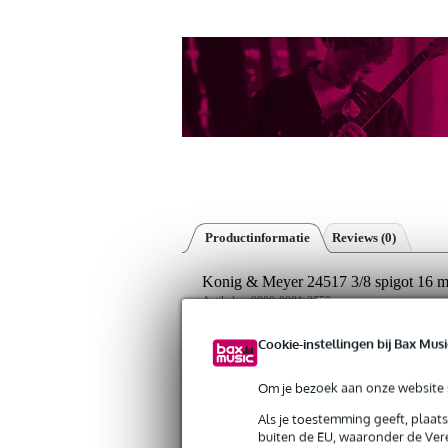
Productinformatie
Reviews
(0)
Konig & Meyer 24517 3/8 spigot 16 
Artikelnr:
9000-0081-2759
Servicebelofte
Cookie-instellingen bij Bax Musi
Bax Music Garantie
: Op dit product krij
Om je bezoek aan onze website s
Op dit product krijg je 5 jaar Bax Music garan
Als je toestemming geeft, plaat
buiten de EU, waaronder de Vere