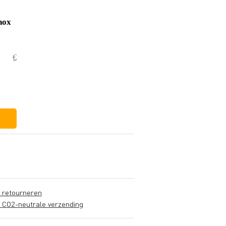
nox
€ 29,50
€ 0,50
€ 29,-
s retourneren
s CO2-neutrale verzending