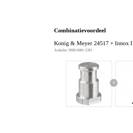
materiaal: aluminium
lengte: 29.5 mm
gewicht: 15 gr
Combinatievoordeel
Konig & Meyer 24517 + Innox 
Artikelnr: 9000-0081-3381
+