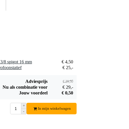
3/8 spigot 16 mm
€ 4,50
ofoonstatief
€ 25,-
Adviesprijs
€ 29,50
Nu als combinatie voor
€ 29,-
Jouw voordeel
€ 0,50
+
In mijn winkelwagen
-