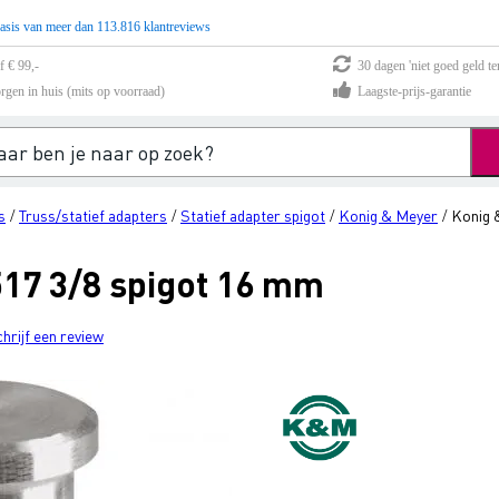
asis van meer dan 113.816 klantreviews
f € 99,-
30 dagen 'niet goed geld te
rgen in huis (mits op voorraad)
Laagste-prijs-garantie
s
Truss/statief adapters
Statief adapter spigot
Konig & Meyer
Konig 
/
/
/
/
17 3/8 spigot 16 mm
chrijf een review