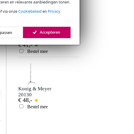
eteren en relevante aanbiedingen tonen.
Je ervaring
l
of via onze
Cookiebeleid
en
Privacy
8
e
Accepteren
passen
Konig & Meyer
26010
€ 41,-
microfoonstandaard
zonder arm licht
Bestel mee
Verstuur
zwart
Konig & Meyer
20130
€ 48,-
microfoonstandaard
geruisloos breed
Bestel mee
zwart