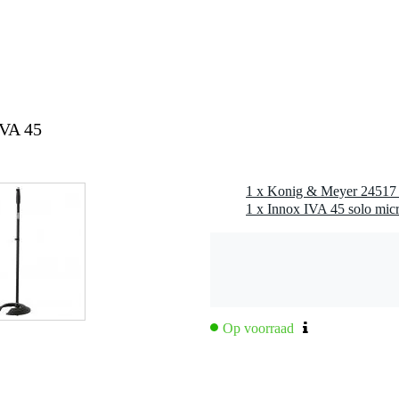
IVA 45
1 x Konig & Meyer 24517 
1 x Innox IVA 45 solo micr
Op voorraad