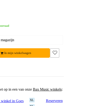
oorraad
 magazijn
In mijn winkelwagen
het op in een van onze
Bax Music winkels
:
XL
Reserveren
 winkel in Goes