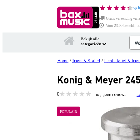
op b
Gratis verzending vana
Voor 23:00 besteld, mo
Bekijk alle
categorieën
Home
Truss & Statief
Licht statief & trus
/
/
Konig & Meyer 245
0
nog geen reviews
s
POPULAIR