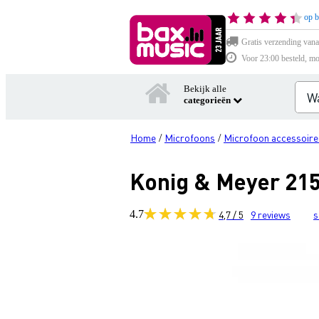
op b
Gratis verzending vana
Voor 23:00 besteld, mo
Bekijk alle
categorieën
Home
Microfoons
Microfoon accessoire
/
/
Konig & Meyer 215
4.7
4,7 / 5
9
reviews
s