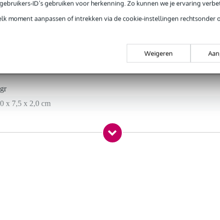
e gebruikers-ID’s gebruiken voor herkenning. Zo kunnen we je ervaring verb
elk moment aanpassen of intrekken via de cookie-instellingen rechtsonder 
t gespecificeerd
 > 5/8
Weigeren
Aan
gr
0 x 7,5 x 2,0 cm
3/8 inch