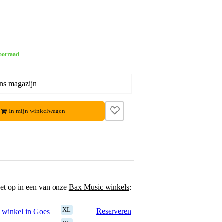
oorraad
ons magazijn
In mijn winkelwagen
het op in een van onze
Bax Music winkels
:
XL
Reserveren
 winkel in Goes