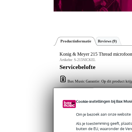
Productinformatie
Reviews
(9)
Konig & Meyer 215 Thread microfoon
Artikelnr:
S-215NICKEL
Servicebelofte
Bax Music Garantie
: Op dit product krij
Op dit product krijg je alleen garantie op fab
Cookie-instellingen bij Bax Musi
Algemeen
Adapter voor op een microfoon statief
Om je bezoek aan onze website s
gangbaar is voor de meeste microfoon
Als je toestemming geeft, plaat
buiten de EU, waaronder de Vere
Specificaties