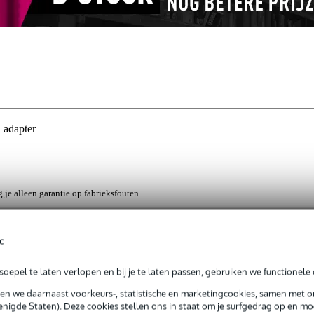
 adapter
g je alleen garantie op fabrieksfouten.
rieksfouten.
c
 waarvan de diameter van de aansluiting 3/8 inch is. De adapter zet
oepel te laten verlopen en bij je te laten passen, gebruiken we functionele 
houders.
sen we daarnaast voorkeurs-, statistische en marketingcookies, samen met 
nigde Staten). Deze cookies stellen ons in staat om je surfgedrag op en mog