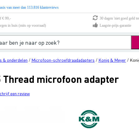
asis van meer dan 113.816 klantreviews
f € 99,-
30 dagen 'niet goed geld te
rgen in huis (mits op voorraad)
Laagste-prijs-garantie
s & onderdelen
Microfoon-schroefdraadadapters
Konig & Meyer
Koni
/
/
/
 Thread microfoon adapter
chrijf een review