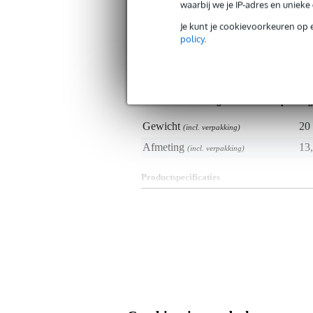
waarbij we je IP-adres en uniek
Productkenmerken
Je kunt je cookievoorkeuren op 
policy
.
Duurzaamheid product
nie
Soort schroefverloop (inch)
3/8
Gewicht en afmetingen inclusief verpakking
Gewicht
20 
(incl. verpakking)
Afmeting
13,
(incl. verpakking)
Productspecificaties
vrouwelijk schroefdraad: 1/2 en 
mannelijk schroefdraad: 5/8 inch
kleur: zilver
gewicht: 0.02 kg