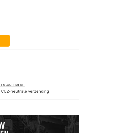
€ 6,92
€ 0,37
€ 6,55
s retourneren
s CO2-neutrale verzending